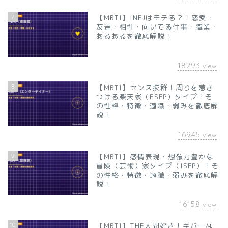
7
【MBTI】INFJはモテる？！恋愛・
友達・相性・向いてる仕事・職業・
あるあるを徹底解説！
18293
view
8
【MBTI】センス抜群！周りを惹き
つける楽天家（ESFP）タイプ！そ
の性格・特徴・適職・弱みを徹底解
説！
16945
view
9
【MBTI】感情表現・想像力豊かな
冒険（芸術）家タイプ（ISFP）！そ
の性格・特徴・適職・弱みを徹底解
説！
16158
view
10
【MBTI】THE人間好き！ギバーな