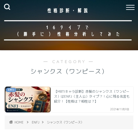
― CATEGORY ―
シャンクス（ワンピース）
ENFJ
【MBTIキャラ診断】赤髪のシャンクス（ワンピー
ス）はENFJ（主人公）タイプ？！心に残る名言も
紹介！【性格は？相性は？】
2021年11月9日
HOME
ENFJ
シャンクス（ワンピース）