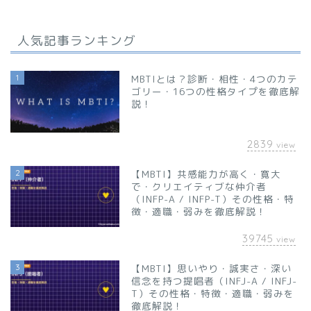
人気記事ランキング
1
MBTIとは？診断・相性・4つのカテ
ゴリー・16つの性格タイプを徹底解
説！
2839
view
2
【MBTI】共感能力が高く・寛大
で・クリエイティブな仲介者
（INFP-A / INFP-T）その性格・特
徴・適職・弱みを徹底解説！
39745
view
3
【MBTI】思いやり・誠実さ・深い
信念を持つ提唱者（INFJ-A / INFJ-
T）その性格・特徴・適職・弱みを
徹底解説！