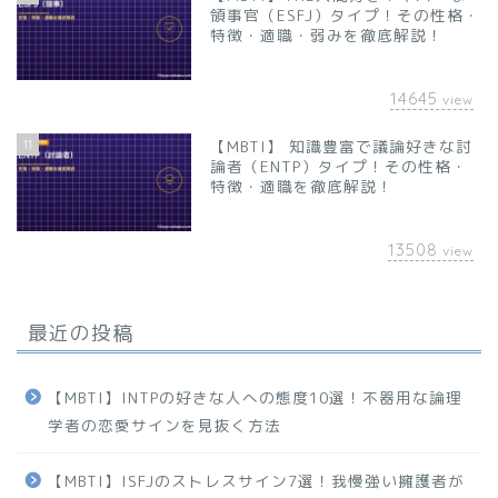
領事官（ESFJ）タイプ！その性格・
特徴・適職・弱みを徹底解説！
14645
view
11
【MBTI】 知識豊富で議論好きな討
論者（ENTP）タイプ！その性格・
特徴・適職を徹底解説！
13508
view
最近の投稿
【MBTI】INTPの好きな人への態度10選！不器用な論理
学者の恋愛サインを見抜く方法
【MBTI】ISFJのストレスサイン7選！我慢強い擁護者が