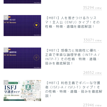
35294
view
4
【MBTI】人を惹きつけるカリス
マ！主人公（ENFJ）タイプ！その
性格・特徴・適職を徹底解説！
33071
view
5
【MBTI】想像力と独創性に優れ・
正直で率直な論理学者（INTP-A /
INTP-T）その性格・特徴・適職・
弱みを徹底解説！
26552
view
6
【MBTI】利他主義でギバーな守護
者（ISFJ-A / ISFJ-T）タイプ！そ
の性格・特徴・適職・弱みを徹底解
説！
23946
view