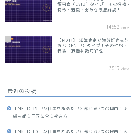
領事官（ESFJ）タイプ！その性格・
特徴・適職・弱みを徹底解説！
14652
view
11
【MBTI】 知識豊富で議論好きな討
論者（ENTP）タイプ！その性格・
特徴・適職を徹底解説！
13515
view
最近の投稿
【MBTI】ISTPが仕事を辞めたいと感じる7つの理由！束
縛を嫌う巨匠に合う働き方
【MBTI】ESFJが仕事を辞めたいと感じる7つの理由！人