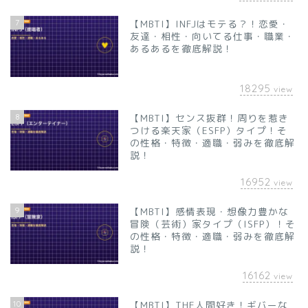
7
【MBTI】INFJはモテる？！恋愛・
友達・相性・向いてる仕事・職業・
あるあるを徹底解説！
18295
view
8
【MBTI】センス抜群！周りを惹き
つける楽天家（ESFP）タイプ！そ
の性格・特徴・適職・弱みを徹底解
説！
16952
view
9
【MBTI】感情表現・想像力豊かな
冒険（芸術）家タイプ（ISFP）！そ
の性格・特徴・適職・弱みを徹底解
説！
16162
view
10
【MBTI】THE人間好き！ギバーな