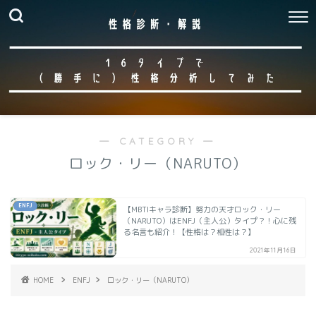
― CATEGORY ―
ロック・リー（NARUTO）
ENFJ
【MBTIキャラ診断】努力の天才ロック・リー
（NARUTO）はENFJ（主人公）タイプ？！心に残
る名言も紹介！【性格は？相性は？】
2021年11月16日
HOME
ENFJ
ロック・リー（NARUTO）