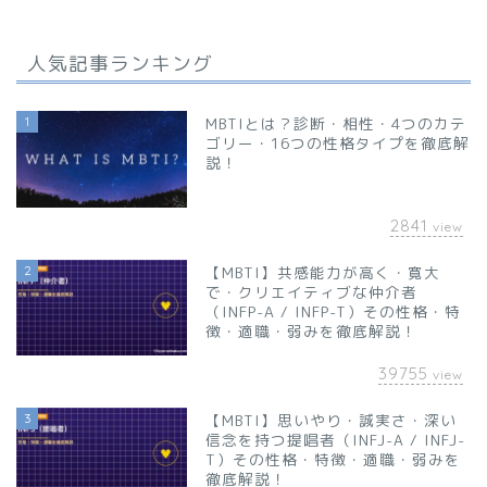
人気記事ランキング
1
MBTIとは？診断・相性・4つのカテ
ゴリー・16つの性格タイプを徹底解
説！
2841
view
2
【MBTI】共感能力が高く・寛大
で・クリエイティブな仲介者
（INFP-A / INFP-T）その性格・特
徴・適職・弱みを徹底解説！
39755
view
3
【MBTI】思いやり・誠実さ・深い
信念を持つ提唱者（INFJ-A / INFJ-
T）その性格・特徴・適職・弱みを
徹底解説！