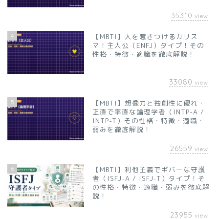
35310
view
4
【MBTI】人を惹きつけるカリス
マ！主人公（ENFJ）タイプ！その
性格・特徴・適職を徹底解説！
33080
view
5
【MBTI】想像力と独創性に優れ・
正直で率直な論理学者（INTP-A /
INTP-T）その性格・特徴・適職・
弱みを徹底解説！
26559
view
6
【MBTI】利他主義でギバーな守護
者（ISFJ-A / ISFJ-T）タイプ！そ
の性格・特徴・適職・弱みを徹底解
説！
23955
view