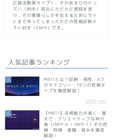
広報活動家タイプ）、そのあまりのドン
ズバ（的中）具合にただただ感銘を受
け、その素晴らしさを伝えるためにサイ
トまで作ってしまったただの性格診断テ
スト好き（ENFP）です。
人気記事ランキング
MBTIとは？診断・相性・4つ
1
のカテゴリー・16つの性格タ
イプを徹底解説！
2833
view
【MBTI】共感能力が高く・寛
2
大で・クリエイティブな仲介
者（INFP-A / INFP-T）その性
格・特徴・適職・弱みを徹底
解説！