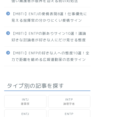
強い擁護者が限界を迎える前の対処法
【MBTI】ENTJの愛情表現8選！仕事優先に
見える指揮官の分かりにくい愛情サイン
【MBTI】ENTPの脈ありサイン10選！議論
好きな討論者が好きな人にだけ見せる態度
【MBTI】ENFPの好きな人への態度10選！全
力で距離を縮める広報運動家の恋愛サイン
タイプ別の記事を探す
INTJ
INTP
建築家
論理学者
ENTJ
ENTP