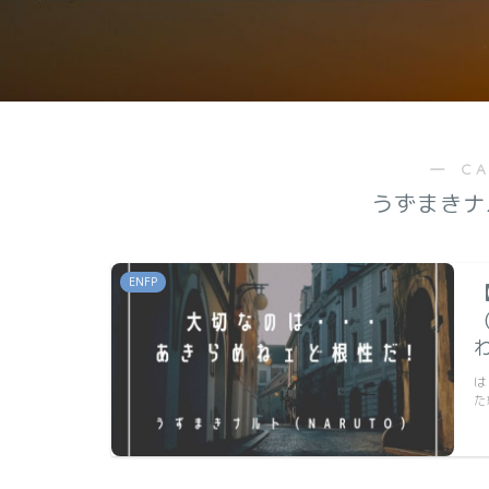
― C
うずまきナ
ENFP
は
た