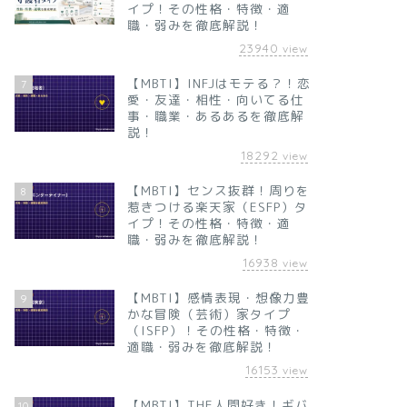
イプ！その性格・特徴・適
職・弱みを徹底解説！
23940
view
【MBTI】INFJはモテる？！恋
7
愛・友達・相性・向いてる仕
事・職業・あるあるを徹底解
説！
18292
view
【MBTI】センス抜群！周りを
8
惹きつける楽天家（ESFP）タ
イプ！その性格・特徴・適
職・弱みを徹底解説！
16938
view
【MBTI】感情表現・想像力豊
9
かな冒険（芸術）家タイプ
（ISFP）！その性格・特徴・
適職・弱みを徹底解説！
16153
view
【MBTI】THE人間好き！ギバ
10