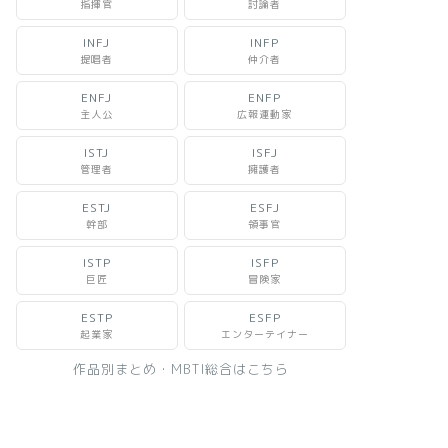
指揮官
討論者
INFJ
INFP
提唱者
仲介者
ENFJ
ENFP
主人公
広報運動家
ISTJ
ISFJ
管理者
擁護者
ESTJ
ESFJ
幹部
領事官
ISTP
ISFP
巨匠
冒険家
ESTP
ESFP
起業家
エンターテイナー
作品別まとめ・MBTI総合はこちら