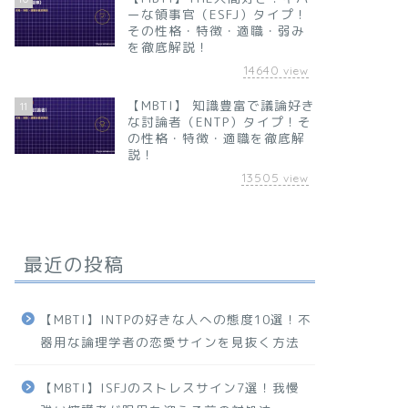
ーな領事官（ESFJ）タイプ！
その性格・特徴・適職・弱み
を徹底解説！
14640
view
【MBTI】 知識豊富で議論好き
11
な討論者（ENTP）タイプ！そ
の性格・特徴・適職を徹底解
説！
13505
view
最近の投稿
【MBTI】INTPの好きな人への態度10選！不
器用な論理学者の恋愛サインを見抜く方法
【MBTI】ISFJのストレスサイン7選！我慢