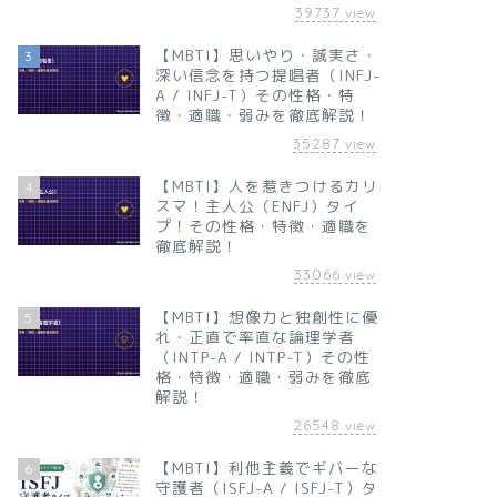
39737
view
【MBTI】思いやり・誠実さ・
3
深い信念を持つ提唱者（INFJ-
A / INFJ-T）その性格・特
徴・適職・弱みを徹底解説！
35287
view
【MBTI】人を惹きつけるカリ
4
スマ！主人公（ENFJ）タイ
プ！その性格・特徴・適職を
徹底解説！
33066
view
【MBTI】想像力と独創性に優
5
れ・正直で率直な論理学者
（INTP-A / INTP-T）その性
格・特徴・適職・弱みを徹底
解説！
26548
view
【MBTI】利他主義でギバーな
6
守護者（ISFJ-A / ISFJ-T）タ