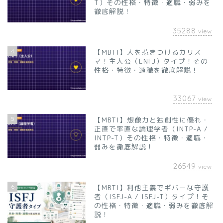
T）その性格・特徴・適職・弱みを
徹底解説！
35288
view
4
【MBTI】人を惹きつけるカリス
マ！主人公（ENFJ）タイプ！その
性格・特徴・適職を徹底解説！
33067
view
5
【MBTI】想像力と独創性に優れ・
正直で率直な論理学者（INTP-A /
INTP-T）その性格・特徴・適職・
弱みを徹底解説！
26549
view
6
【MBTI】利他主義でギバーな守護
者（ISFJ-A / ISFJ-T）タイプ！そ
の性格・特徴・適職・弱みを徹底解
説！