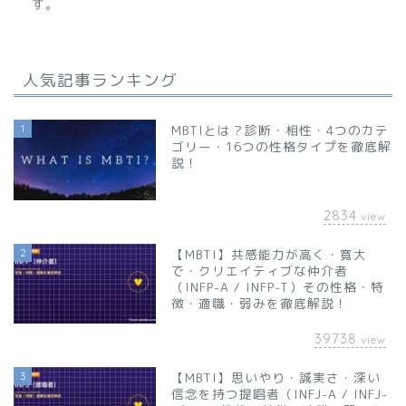
す。
人気記事ランキング
1
MBTIとは？診断・相性・4つのカテ
ゴリー・16つの性格タイプを徹底解
説！
2834
view
2
【MBTI】共感能力が高く・寛大
で・クリエイティブな仲介者
（INFP-A / INFP-T）その性格・特
徴・適職・弱みを徹底解説！
39738
view
3
【MBTI】思いやり・誠実さ・深い
信念を持つ提唱者（INFJ-A / INFJ-