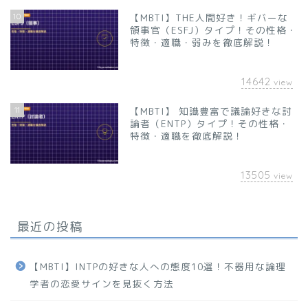
10
【MBTI】THE人間好き！ギバーな
領事官（ESFJ）タイプ！その性格・
特徴・適職・弱みを徹底解説！
14642
view
11
【MBTI】 知識豊富で議論好きな討
論者（ENTP）タイプ！その性格・
特徴・適職を徹底解説！
13505
view
最近の投稿
【MBTI】INTPの好きな人への態度10選！不器用な論理
学者の恋愛サインを見抜く方法