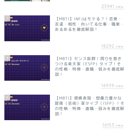
23941
view
7
【MBTI】INFJはモテる？！恋愛・
友達・相性・向いてる仕事・職業・
あるあるを徹底解説！
18292
view
8
【MBTI】センス抜群！周りを惹き
つける楽天家（ESFP）タイプ！そ
の性格・特徴・適職・弱みを徹底解
説！
16939
view
9
【MBTI】感情表現・想像力豊かな
冒険（芸術）家タイプ（ISFP）！そ
の性格・特徴・適職・弱みを徹底解
説！
16153
view