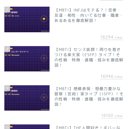
7
【MBTI】INFJはモテる？！恋愛・
友達・相性・向いてる仕事・職業・
あるあるを徹底解説！
18294
view
8
【MBTI】センス抜群！周りを惹き
つける楽天家（ESFP）タイプ！そ
の性格・特徴・適職・弱みを徹底解
説！
16946
view
9
【MBTI】感情表現・想像力豊かな
冒険（芸術）家タイプ（ISFP）！そ
の性格・特徴・適職・弱みを徹底解
説！
16160
view
10
【MBTI】THE人間好き！ギバーな