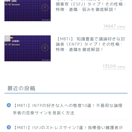
領事官（ESFJ）タイプ！その性格・
特徴・適職・弱みを徹底解説！
14647
view
11
【MBTI】 知識豊富で議論好きな討
論者（ENTP）タイプ！その性格・
特徴・適職を徹底解説！
13509
view
最近の投稿
【MBTI】INTPの好きな人への態度10選！不器用な論理
学者の恋愛サインを見抜く方法
【MBTI】ISFJのストレスサイン7選！我慢強い擁護者が