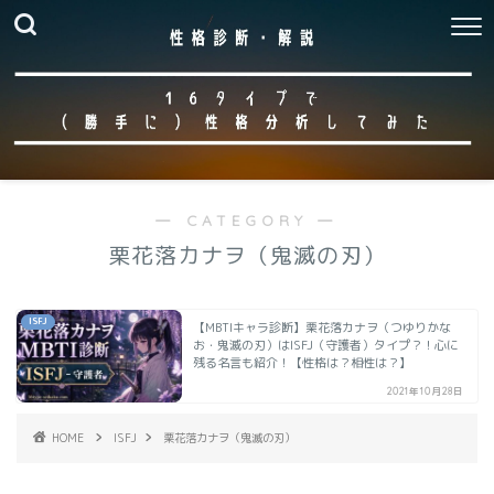
― CATEGORY ―
栗花落カナヲ（鬼滅の刃）
ISFJ
【MBTIキャラ診断】栗花落カナヲ（つゆりかな
お・鬼滅の刃）はISFJ（守護者）タイプ？！心に
残る名言も紹介！【性格は？相性は？】
2021年10月28日
HOME
ISFJ
栗花落カナヲ（鬼滅の刃）