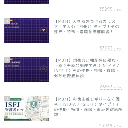
35295
view
4
【MBTI】人を惹きつけるカリス
マ！主人公（ENFJ）タイプ！その
性格・特徴・適職を徹底解説！
33072
view
5
【MBTI】想像力と独創性に優れ・
正直で率直な論理学者（INTP-A /
INTP-T）その性格・特徴・適職・
弱みを徹底解説！
26553
view
6
【MBTI】利他主義でギバーな守護
者（ISFJ-A / ISFJ-T）タイプ！そ
の性格・特徴・適職・弱みを徹底解
説！
23949
view