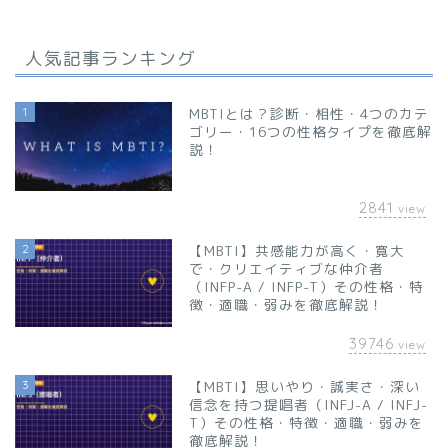
人気記事ランキング
1
MBTIとは？診断・相性・4つのカテ
ゴリー・16つの性格タイプを徹底解
説！
2841
view
2
【MBTI】共感能力が高く・寛大
で・クリエイティブな仲介者
（INFP-A / INFP-T）その性格・特
徴・適職・弱みを徹底解説！
39746
view
3
【MBTI】思いやり・誠実さ・深い
信念を持つ提唱者（INFJ-A / INFJ-
T）その性格・特徴・適職・弱みを
徹底解説！