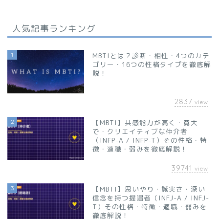
人気記事ランキング
1
MBTIとは？診断・相性・4つのカテ
ゴリー・16つの性格タイプを徹底解
説！
2837
view
2
【MBTI】共感能力が高く・寛大
で・クリエイティブな仲介者
（INFP-A / INFP-T）その性格・特
徴・適職・弱みを徹底解説！
39741
view
3
【MBTI】思いやり・誠実さ・深い
信念を持つ提唱者（INFJ-A / INFJ-
T）その性格・特徴・適職・弱みを
徹底解説！