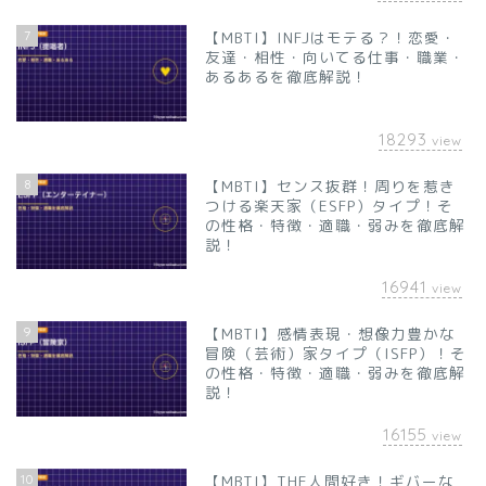
7
【MBTI】INFJはモテる？！恋愛・
友達・相性・向いてる仕事・職業・
あるあるを徹底解説！
18293
view
8
【MBTI】センス抜群！周りを惹き
つける楽天家（ESFP）タイプ！そ
の性格・特徴・適職・弱みを徹底解
説！
16941
view
9
【MBTI】感情表現・想像力豊かな
冒険（芸術）家タイプ（ISFP）！そ
の性格・特徴・適職・弱みを徹底解
説！
16155
view
10
【MBTI】THE人間好き！ギバーな