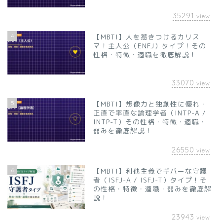
35291
view
4
【MBTI】人を惹きつけるカリス
マ！主人公（ENFJ）タイプ！その
性格・特徴・適職を徹底解説！
33070
view
5
【MBTI】想像力と独創性に優れ・
正直で率直な論理学者（INTP-A /
INTP-T）その性格・特徴・適職・
弱みを徹底解説！
26550
view
6
【MBTI】利他主義でギバーな守護
者（ISFJ-A / ISFJ-T）タイプ！そ
の性格・特徴・適職・弱みを徹底解
説！
23943
view