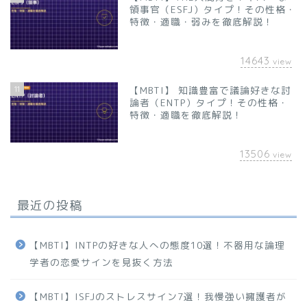
領事官（ESFJ）タイプ！その性格・
特徴・適職・弱みを徹底解説！
14643
view
11
【MBTI】 知識豊富で議論好きな討
論者（ENTP）タイプ！その性格・
特徴・適職を徹底解説！
13506
view
最近の投稿
【MBTI】INTPの好きな人への態度10選！不器用な論理
学者の恋愛サインを見抜く方法
【MBTI】ISFJのストレスサイン7選！我慢強い擁護者が