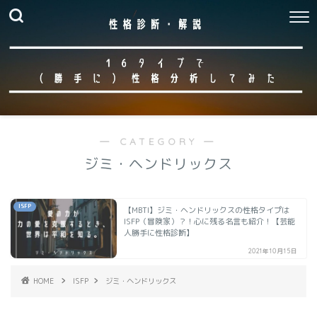
― CATEGORY ―
ジミ・ヘンドリックス
ISFP
【MBTI】ジミ・ヘンドリックスの性格タイプは
ISFP（冒険家）？！心に残る名言も紹介！【芸能
人勝手に性格診断】
2021年10月15日
HOME
ISFP
ジミ・ヘンドリックス