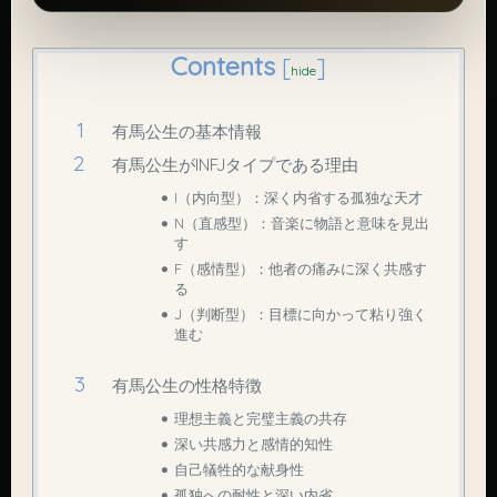
Contents
[
]
hide
有馬公生の基本情報
有馬公生がINFJタイプである理由
I（内向型）：深く内省する孤独な天才
N（直感型）：音楽に物語と意味を見出
す
F（感情型）：他者の痛みに深く共感す
る
J（判断型）：目標に向かって粘り強く
進む
有馬公生の性格特徴
理想主義と完璧主義の共存
深い共感力と感情的知性
自己犠牲的な献身性
孤独への耐性と深い内省