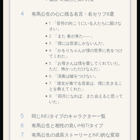
有馬公生の心に残る名言・名セリフ8選
1. 「音符の向こうにいる人たちに届けな
さい」
2. 「また 春が来た——」
3. 「僕には音楽しかないんだ」
4. 「かをりちゃんが僕の世界に色をつけ
てくれた」
5. 「お母さんは僕を愛してくれていた。
ただ、怖かっただけなんだ」
6. 「演奏は嘘をつけない」
7. 「彼女が奏でる音楽は、僕に生きるこ
とを教えてくれた」
8. 「四月になれば、また会えると思って
いた」
同じINFJタイプのキャラクター一覧
有馬公生と相性の良いMBTIタイプ
有馬公生の成長ストーリーとINFJ的な変容