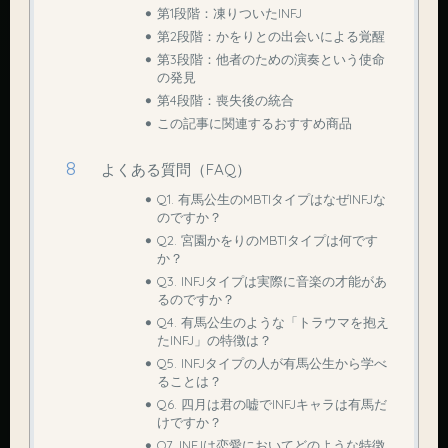
第1段階：凍りついたINFJ
第2段階：かをりとの出会いによる覚醒
第3段階：他者のための演奏という使命
の発見
第4段階：喪失後の統合
この記事に関連するおすすめ商品
よくある質問（FAQ）
Q1. 有馬公生のMBTIタイプはなぜINFJな
のですか？
Q2. 宮園かをりのMBTIタイプは何です
か？
Q3. INFJタイプは実際に音楽の才能があ
るのですか？
Q4. 有馬公生のような「トラウマを抱え
たINFJ」の特徴は？
Q5. INFJタイプの人が有馬公生から学べ
ることは？
Q6. 四月は君の嘘でINFJキャラは有馬だ
けですか？
Q7. INFJは恋愛においてどのような特徴