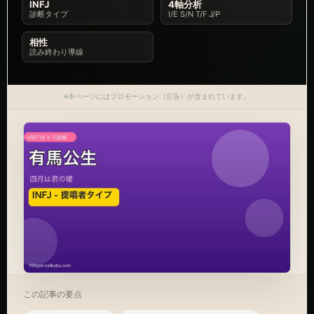
INFJ
4軸分析
診断タイプ
I/E S/N T/F J/P
相性
読み終わり導線
※本ページにはプロモーション（広告）が含まれています。
この記事の要点