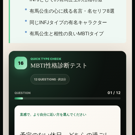
有馬公生の心に残る名言・名セリフ8選
同じINFJタイプの有名キャラクター
有馬公生と相性の良いMBTIタイプ
QUICK TYPE CHECK
16
MBTI性格診断テスト
12 QUESTIONS · 約2分
01 / 12
QUESTION
直感で、より自分に近い方を選んでください
予定のない休日。どちらの過ごし