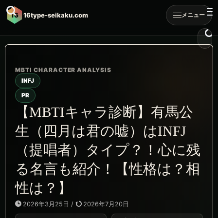
16
16type-seikaku.com
メニュー
INFJ
PR
【MBTIキャラ診断】有馬公
生（四月は君の嘘）はINFJ
（提唱者）タイプ？！心に残
る名言も紹介！【性格は？相
性は？】
2026年3月25日
/
2026年7月20日