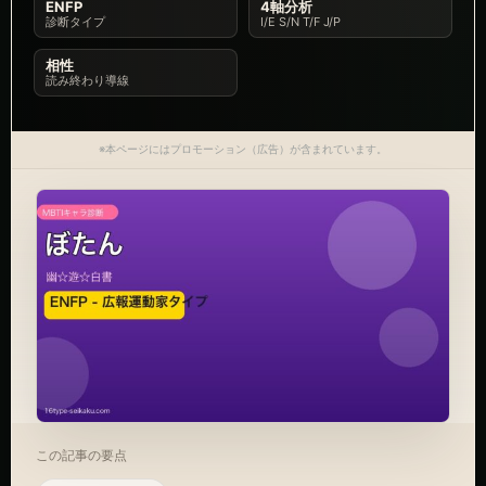
ENFP
4軸分析
診断タイプ
I/E S/N T/F J/P
相性
読み終わり導線
※本ページにはプロモーション（広告）が含まれています。
この記事の要点