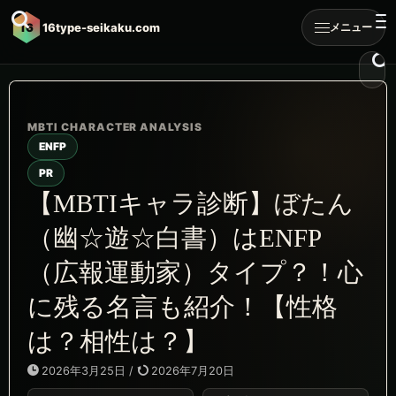
16
16type-seikaku.com
メニュー
ENFP
PR
【MBTIキャラ診断】ぼたん
（幽☆遊☆白書）はENFP
（広報運動家）タイプ？！心
に残る名言も紹介！【性格
は？相性は？】
2026年3月25日
/
2026年7月20日