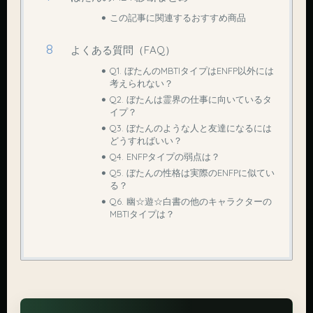
この記事に関連するおすすめ商品
よくある質問（FAQ）
Q1. ぼたんのMBTIタイプはENFP以外には
考えられない？
Q2. ぼたんは霊界の仕事に向いているタ
イプ？
Q3. ぼたんのような人と友達になるには
どうすればいい？
Q4. ENFPタイプの弱点は？
Q5. ぼたんの性格は実際のENFPに似てい
る？
Q6. 幽☆遊☆白書の他のキャラクターの
MBTIタイプは？