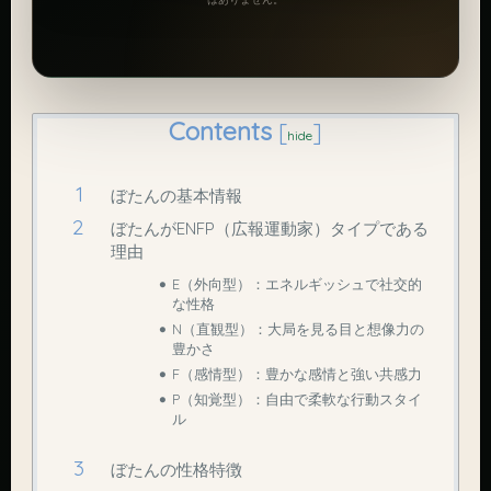
Contents
[
]
hide
ぼたんの基本情報
ぼたんがENFP（広報運動家）タイプである
理由
E（外向型）：エネルギッシュで社交的
な性格
N（直観型）：大局を見る目と想像力の
豊かさ
F（感情型）：豊かな感情と強い共感力
P（知覚型）：自由で柔軟な行動スタイ
ル
ぼたんの性格特徴