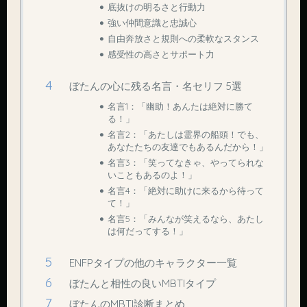
底抜けの明るさと行動力
強い仲間意識と忠誠心
自由奔放さと規則への柔軟なスタンス
感受性の高さとサポート力
ぼたんの心に残る名言・名セリフ 5選
名言1：「幽助！あんたは絶対に勝て
る！」
名言2：「あたしは霊界の船頭！でも、
あなたたちの友達でもあるんだから！」
名言3：「笑ってなきゃ、やってられな
いこともあるのよ！」
名言4：「絶対に助けに来るから待って
て！」
名言5：「みんなが笑えるなら、あたし
は何だってする！」
ENFPタイプの他のキャラクター一覧
ぼたんと相性の良いMBTIタイプ
ぼたんのMBTI診断まとめ