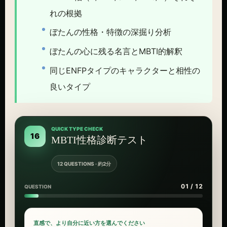
れの根拠
ぼたんの性格・特徴の深掘り分析
ぼたんの心に残る名言とMBTI的解釈
同じENFPタイプのキャラクターと相性の
良いタイプ
QUICK TYPE CHECK
16
MBTI性格診断テスト
12 QUESTIONS · 約2分
01 / 12
QUESTION
直感で、より自分に近い方を選んでください