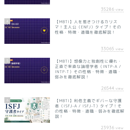
35286
view
4
【MBTI】人を惹きつけるカリス
マ！主人公（ENFJ）タイプ！その
性格・特徴・適職を徹底解説！
33065
view
5
【MBTI】想像力と独創性に優れ・
正直で率直な論理学者（INTP-A /
INTP-T）その性格・特徴・適職・
弱みを徹底解説！
26544
view
6
【MBTI】利他主義でギバーな守護
者（ISFJ-A / ISFJ-T）タイプ！そ
の性格・特徴・適職・弱みを徹底解
説！
23936
view