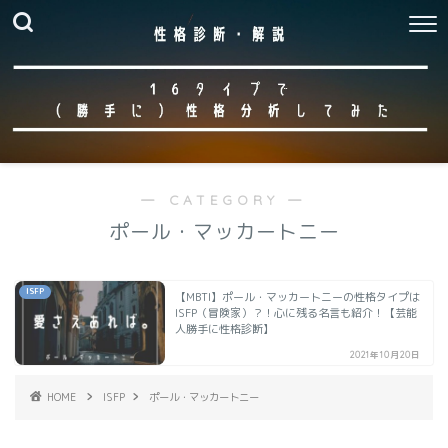
― CATEGORY ―
ポール・マッカートニー
ISFP
【MBTI】ポール・マッカートニーの性格タイプは
ISFP（冒険家）？！心に残る名言も紹介！【芸能
人勝手に性格診断】
2021年10月20日
HOME
ISFP
ポール・マッカートニー