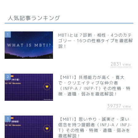
人気記事ランキング
1
MBTIとは？診断・相性・4つのカテ
ゴリー・16つの性格タイプを徹底解
説！
2831
view
2
【MBTI】共感能力が高く・寛大
で・クリエイティブな仲介者
（INFP-A / INFP-T）その性格・特
徴・適職・弱みを徹底解説！
39737
view
3
【MBTI】思いやり・誠実さ・深い
信念を持つ提唱者（INFJ-A / INFJ-
T）その性格・特徴・適職・弱みを
徹底解説！