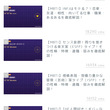
7
【MBTI】INFJはモテる？！恋愛・
友達・相性・向いてる仕事・職業・
あるあるを徹底解説！
18290
view
8
【MBTI】センス抜群！周りを惹き
つける楽天家（ESFP）タイプ！そ
の性格・特徴・適職・弱みを徹底解
説！
16934
view
9
【MBTI】感情表現・想像力豊かな
冒険（芸術）家タイプ（ISFP）！そ
の性格・特徴・適職・弱みを徹底解
説！
16152
view
10
【MBTI】THE人間好き！ギバーな