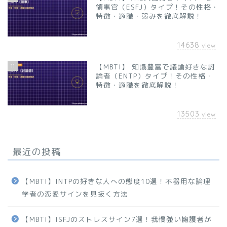
領事官（ESFJ）タイプ！その性格・
特徴・適職・弱みを徹底解説！
14638
view
11
【MBTI】 知識豊富で議論好きな討
論者（ENTP）タイプ！その性格・
特徴・適職を徹底解説！
13503
view
最近の投稿
【MBTI】INTPの好きな人への態度10選！不器用な論理
学者の恋愛サインを見抜く方法
【MBTI】ISFJのストレスサイン7選！我慢強い擁護者が