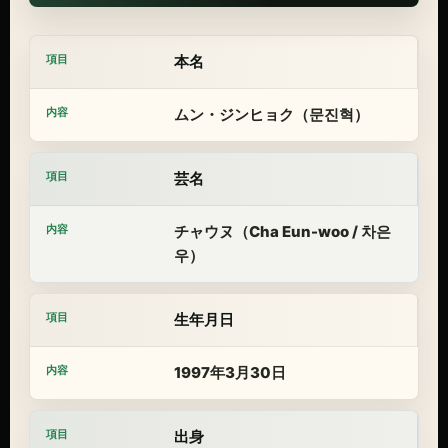
本名
ムン・ジンヒョク（문진혁）
芸名
チャウヌ（Cha Eun-woo / 차은
우）
生年月日
1997年3月30日
出身