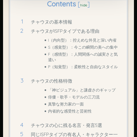
Contents
[
]
hide
チャウヌの基本情報
チャウヌがISFPタイプである理由
I（内向型）：控えめな外見と深い内省
S（感覚型）：今この瞬間の美への集中
F（感情型）：人間関係への誠実さと気
遣い
P（知覚型）：柔軟性と自由なスタイル
チャウヌの性格特徴
「神ビジュアル」と謙虚さのギャップ
俳優・歌手・モデルの三刀流
真摯な努力家の一面
内省的な感受性と芸術性
チャウヌの心に残る名言・発言5選
同じISFPタイプの有名人・キャラクター一