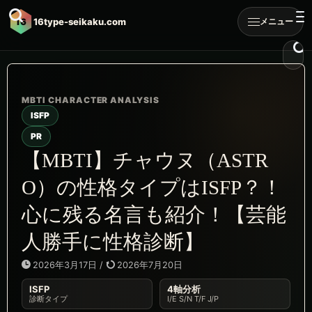
16
16type-seikaku.com
メニュー
ISFP
PR
【MBTI】チャウヌ（ASTR
O）の性格タイプはISFP？！
心に残る名言も紹介！【芸能
人勝手に性格診断】
2026年3月17日
/
2026年7月20日
ISFP
4軸分析
診断タイプ
I/E S/N T/F J/P