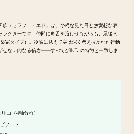
天族（セラフ）・
エドナ
は、小柄な見た目と無愛想な表
ャラクターです。仲間に毒舌を浴びせながらも、最後ま
（建築家タイプ）
。冷酷に見えて実は深く考え抜かれた行動
せない内なる信念——すべてがINTJの特徴と一致しま
ある理由（4軸分析）
エピソード