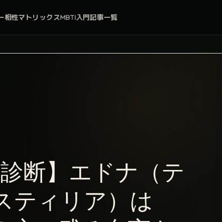
ー
相性マトリックス
MBTI入門
記事一覧
ラ診断】エドナ（テ
スティリア）は