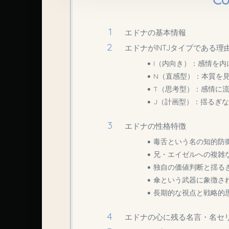
エドナの基本情報
エドナがINTJタイプである理
I（内向き）：感情を
N（直感型）：本質を
T（思考型）：感情に
J（計画型）：揺るぎ
エドナの性格特徴
毒舌という名の知的防
兄・エイゼルへの複雑
独自の価値判断と揺る
傘という武器に象徴さ
長期的な視点と戦略的
エドナの心に残る名言・名セリ