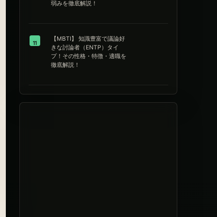
弱みを徹底解説！
【MBTI】 知識豊富で議論好
11
きな討論者（ENTP）タイ
プ！その性格・特徴・適職を
徹底解説！