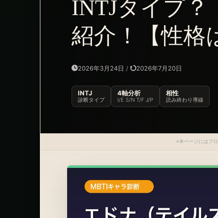
INTJタイプ
紹介！【性格
2026年3月24日
/
2026年7月20日
INTJ
4軸分析
相性
診断タイプ
I/E S/N T/F J/P
読み終わり導線
※本ページにはプ