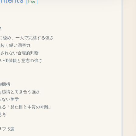
hide
由
内に秘め、一人で完結する強さ
見抜く鋭い洞察力
流されない合理的判断
ない価値観と意志の強さ
御機構
な感情と向き合う強さ
ぎない美学
れる「見た目と本質の乖離」
思考
フ 5選