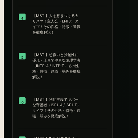
【MBTI】人を惹きつけるカ
4
リスマ！主人公（ENFJ）タ
イプ！その性格・特徴・適職
を徹底解説！
【MBTI】想像力と独創性に
5
優れ・正直で率直な論理学者
（INTP-A / INTP-T）その性
格・特徴・適職・弱みを徹底
解説！
【MBTI】利他主義でギバー
6
な守護者（ISFJ-A / ISFJ-T）
タイプ！その性格・特徴・適
職・弱みを徹底解説！