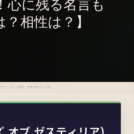
？！心に残る名言も
は？相性は？】
ロモーション（広告）が含まれています。