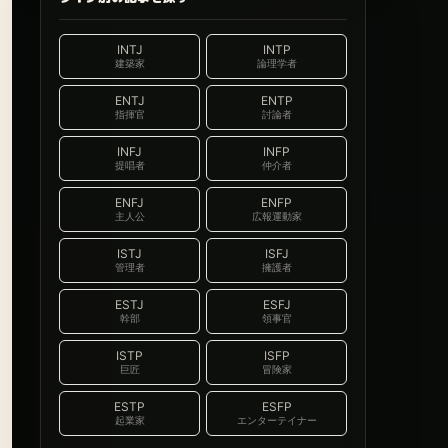
INTJ
INTP
建築家
論理学者
ENTJ
ENTP
指揮官
討論者
INFJ
INFP
提唱者
仲介者
ENFJ
ENFP
主人公
広報運動家
ISTJ
ISFJ
管理者
擁護者
ESTJ
ESFJ
幹部
領事官
ISTP
ISFP
巨匠
冒険家
ESTP
ESFP
起業家
エンターテイナー