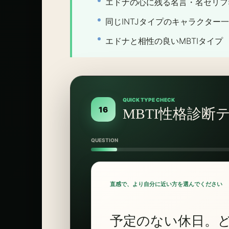
エドナの心に残る名言・名セリフ
同じINTJタイプのキャラクター
エドナと相性の良いMBTIタイプ
QUICK TYPE CHECK
16
MBTI性格診断
QUESTION
直感で、より自分に近い方を選んでください
予定のない休日。