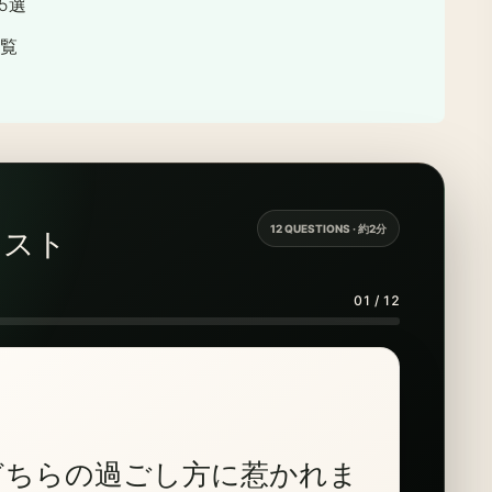
5選
一覧
12 QUESTIONS · 約2分
テスト
01 / 12
どちらの過ごし方に惹かれま