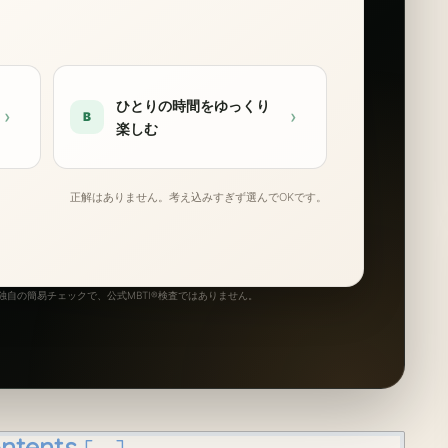
ひとりの時間をゆっくり
›
›
B
楽しむ
正解はありません。考え込みすぎず選んでOKです。
自の簡易チェックで、公式MBTI®検査ではありません。
ntents
[
]