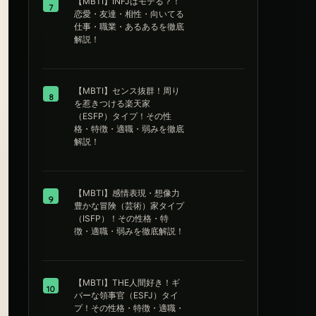
【MBTI】INFJはモテる？！
7
恋愛・友達・相性・向いてる
仕事・職業・あるあるを徹底
解説！
【MBTI】センス抜群！周り
8
を惹きつける楽天家
（ESFP）タイプ！その性
格・特徴・適職・弱みを徹底
解説！
【MBTI】感情表現・想像力
9
豊かな冒険（芸術）家タイプ
（ISFP）！その性格・特
徴・適職・弱みを徹底解説！
【MBTI】THE人間好き！ギ
10
バーな領事官（ESFJ）タイ
プ！その性格・特徴・適職・