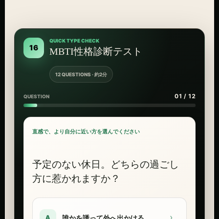
QUICK TYPE CHECK
16
MBTI性格診断テスト
12 QUESTIONS · 約2分
01 / 12
QUESTION
直感で、より自分に近い方を選んでください
予定のない休日。どちらの過ごし
方に惹かれますか？
›
誰かを誘って外へ出かける
A