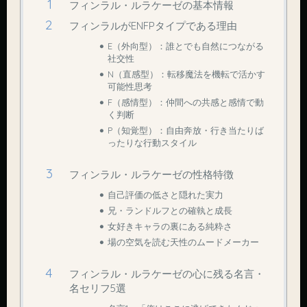
フィンラル・ルラケーゼの基本情報
フィンラルがENFPタイプである理由
E（外向型）：誰とでも自然につながる
社交性
N（直感型）：転移魔法を機転で活かす
可能性思考
F（感情型）：仲間への共感と感情で動
く判断
P（知覚型）：自由奔放・行き当たりば
ったりな行動スタイル
フィンラル・ルラケーゼの性格特徴
自己評価の低さと隠れた実力
兄・ランドルフとの確執と成長
女好きキャラの裏にある純粋さ
場の空気を読む天性のムードメーカー
フィンラル・ルラケーゼの心に残る名言・
名セリフ5選