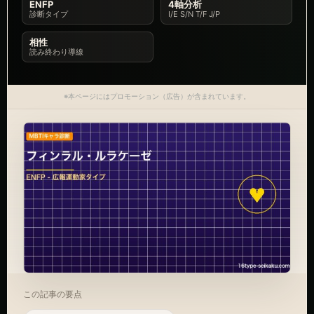
ENFP
4軸分析
診断タイプ
I/E S/N T/F J/P
相性
読み終わり導線
※本ページにはプロモーション（広告）が含まれています。
この記事の要点