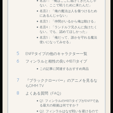
名言1：「俺はここに逃げてきたんじゃ
ない、ここで戦うために来たんだ」
名言2：「俺の魔法は人を傷つけるため
にあるんじゃない」
名言3：「仲間がいるから俺は動ける」
名言4：「ランドルフ兄さんに負けたく
ない。でも、認めてほしかった」
名言5：「俺だって、誰かを守れる魔法
使いになってみせる」
ENFPタイプの他のキャラクター一覧
フィンラルと相性の良いMBTIタイプ
この記事に関連するおすすめ商品
『ブラッククローバー』のアニメを見るな
らDMM TV
よくある質問（FAQ）
Q1. フィンラルのMBTIタイプがENFPであ
る最大の根拠は何ですか？
Q2. フィンラルはなぜ戦いを避けるので