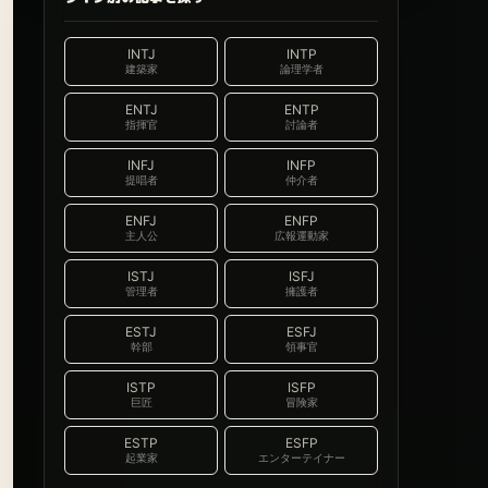
INTJ
INTP
建築家
論理学者
ENTJ
ENTP
指揮官
討論者
INFJ
INFP
提唱者
仲介者
ENFJ
ENFP
主人公
広報運動家
ISTJ
ISFJ
管理者
擁護者
ESTJ
ESFJ
幹部
領事官
ISTP
ISFP
巨匠
冒険家
ESTP
ESFP
起業家
エンターテイナー