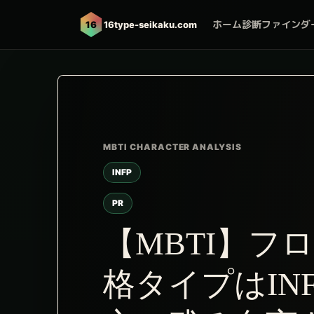
ホーム
診断ファインダ
16
16type-seikaku.com
INFP
PR
【MBTI】フ
格タイプはIN