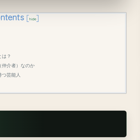
ntents
[
]
hide
とは？
P（仲介者）なのか
持つ芸能人