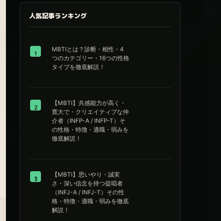
人気記事ランキング
MBTIとは？診断・相性・4
1
つのカテゴリー・16つの性格
タイプを徹底解説！
【MBTI】共感能力が高く・
2
寛大で・クリエイティブな仲
介者（INFP-A / INFP-T）そ
の性格・特徴・適職・弱みを
徹底解説！
【MBTI】思いやり・誠実
3
さ・深い信念を持つ提唱者
（INFJ-A / INFJ-T）その性
格・特徴・適職・弱みを徹底
解説！