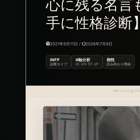
心に残る名言
手に性格診断
2021年9月11日
/
2026年7月9日
INFP
4軸分析
相性
診断タイプ
I/E S/N T/F J/P
読み終わり導線
※本ページにはプ