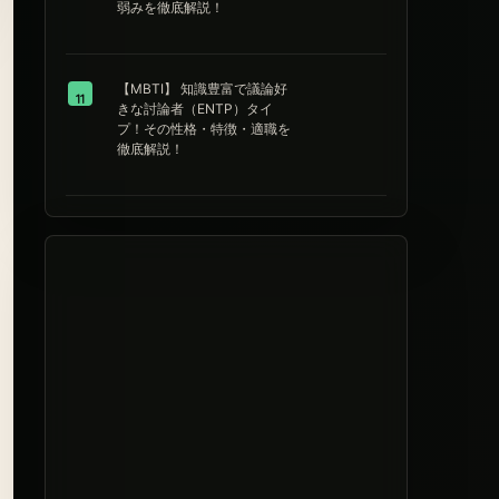
弱みを徹底解説！
【MBTI】 知識豊富で議論好
11
きな討論者（ENTP）タイ
プ！その性格・特徴・適職を
徹底解説！