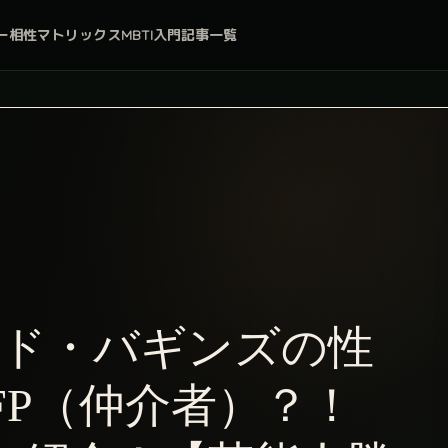
ー
相性マトリックス
MBTI入門
記事一覧
ロド・バギンズの性
FP（仲介者）？！