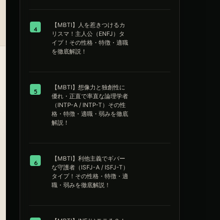
【MBTI】人を惹きつけるカ
4
リスマ！主人公（ENFJ）タ
イプ！その性格・特徴・適職
を徹底解説！
【MBTI】想像力と独創性に
5
優れ・正直で率直な論理学者
（INTP-A / INTP-T）その性
格・特徴・適職・弱みを徹底
解説！
【MBTI】利他主義でギバー
6
な守護者（ISFJ-A / ISFJ-T）
タイプ！その性格・特徴・適
職・弱みを徹底解説！