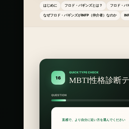
はじめに
フロド・バギンズとは？
フロド・バ
なぜフロド・バギンズがINFP（仲介者）なのか
I
QUICK TYPE CHECK
16
MBTI性格診断
QUESTION
直感で、より自分に近い方を選んでください