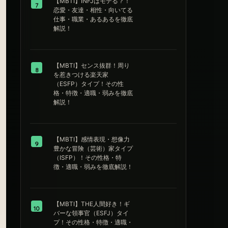
【MBTI】INFJはモテる？！
7
恋愛・友達・相性・向いてる
仕事・職業・あるあるを徹底
解説！
【MBTI】センス抜群！周り
8
を惹きつける楽天家
（ESFP）タイプ！その性
格・特徴・適職・弱みを徹底
解説！
【MBTI】感情表現・想像力
9
豊かな冒険（芸術）家タイプ
（ISFP）！その性格・特
徴・適職・弱みを徹底解説！
【MBTI】THE人間好き！ギ
10
バーな領事官（ESFJ）タイ
プ！その性格・特徴・適職・