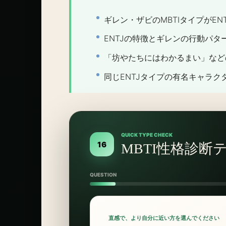
ギレン・ザビのMBTIタイプがEN
ENTJの特徴とギレンの行動パタ
「坊やたちにはわかるまい」などの
同じENTJタイプの有名キャラク
QUICK TYPE CHECK
16
MBTI性格診断
QUESTION
直感で、より自分に近い方を選んでください