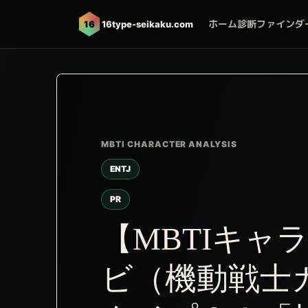
ホーム
診断ファインダ
16
16type-seikaku.com
ENTJ
PR
【MBTIキャ
ビ（機動戦士ガ