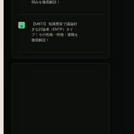
弱みを徹底解説！
【MBTI】 知識豊富で議論好
11
きな討論者（ENTP）タイ
プ！その性格・特徴・適職を
徹底解説！