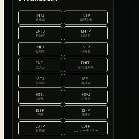
INTJ
INTP
建築家
論理学者
ENTJ
ENTP
指揮官
討論者
INFJ
INFP
提唱者
仲介者
ENFJ
ENFP
主人公
広報運動家
ISTJ
ISFJ
管理者
擁護者
ESTJ
ESFJ
幹部
領事官
ISTP
ISFP
巨匠
冒険家
ESTP
ESFP
起業家
エンターテイナー