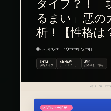
タイプ？！「
るまい」悪の
析！【性格は
2026年3月31日
/
2026年7月20日
ENTJ
4軸分析
相性
診断タイプ
I/E S/N T/F J/P
読み終わり導線
※本ページにはプ