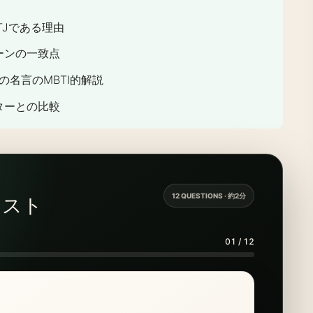
TJである理由
ーンの一致点
名言のMBTI的解説
ターとの比較
12 QUESTIONS · 約2分
テスト
01 / 12