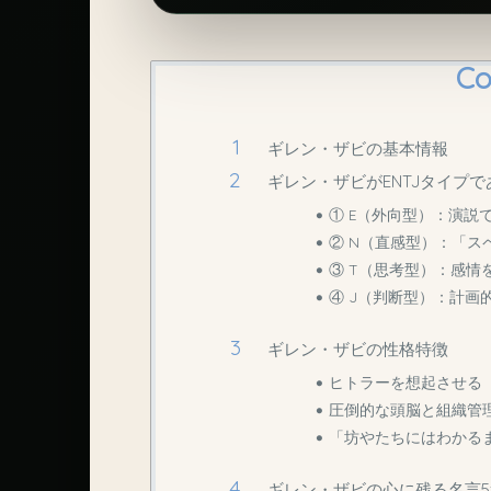
Co
ギレン・ザビの基本情報
ギレン・ザビがENTJタイプ
① E（外向型）：演説
② N（直感型）：「
③ T（思考型）：感情
④ J（判断型）：計画
ギレン・ザビの性格特徴
ヒトラーを想起させる
圧倒的な頭脳と組織管
「坊やたちにはわかる
ギレン・ザビの心に残る名言5