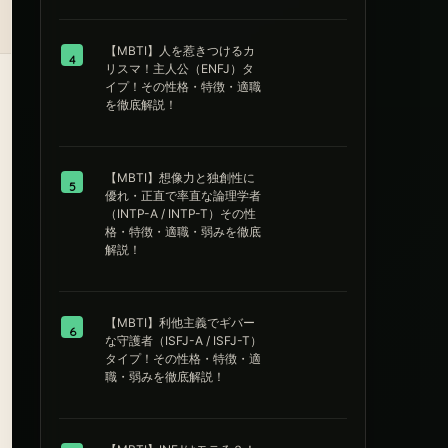
【MBTI】人を惹きつけるカ
4
リスマ！主人公（ENFJ）タ
イプ！その性格・特徴・適職
を徹底解説！
【MBTI】想像力と独創性に
5
優れ・正直で率直な論理学者
（INTP-A / INTP-T）その性
格・特徴・適職・弱みを徹底
解説！
【MBTI】利他主義でギバー
6
な守護者（ISFJ-A / ISFJ-T）
タイプ！その性格・特徴・適
職・弱みを徹底解説！