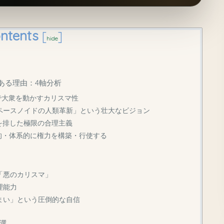
ntents
[
]
hide
である理由：4軸分析
で大衆を動かすカリスマ性
スペースノイドの人類革新」という壮大なビジョン
を排した極限の合理主義
的・体系的に権力を構築・行使する
「悪のカリスマ」
理能力
まい」という圧倒的な自信
選