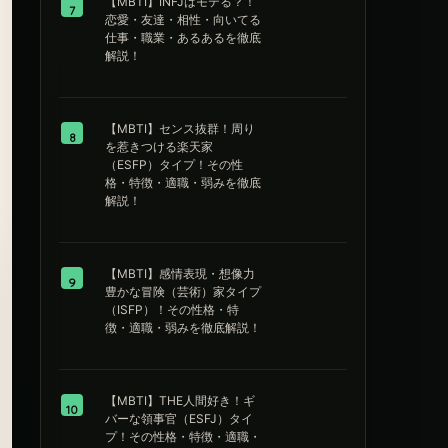
【MBTI】INFJはモテる？！
7
恋愛・友達・相性・向いてる
仕事・職業・あるあるを徹底
解説！
【MBTI】センス抜群！周り
8
を惹きつける楽天家
（ESFP）タイプ！その性
格・特徴・適職・弱みを徹底
解説！
【MBTI】感情表現・想像力
9
豊かな冒険（芸術）家タイプ
（ISFP）！その性格・特
徴・適職・弱みを徹底解説！
【MBTI】THE人間好き！ギ
10
バーな領事官（ESFJ）タイ
プ！その性格・特徴・適職・