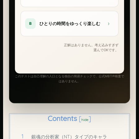
›
ひとりの時間をゆっくり楽しむ
B
正解はありません。考え込みすぎず
選んでOKです。
このテストは自己理解の入口となる独自の簡易チェックで、公式MBTI®検査で
はありません。
Contents
[
]
hide
銀魂の分析家（NT）タイプのキャラ