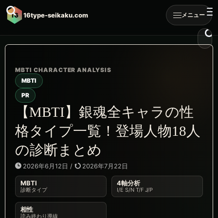
16
16type-seikaku.com
メニュー
MBTI
PR
【MBTI】銀魂全キャラの性
格タイプ一覧！登場人物18人
の診断まとめ
2026年6月12日
/
2026年7月22日
MBTI
4軸分析
診断タイプ
I/E S/N T/F J/P
相性
読み終わり導線