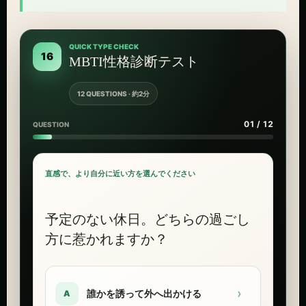
QUICK TYPE CHECK
16
MBTI性格診断テスト
12 QUESTIONS · 約2分
01 / 12
QUESTION
直感で、より自分に近い方を選んでください
予定のない休日。どちらの過ごし
方に惹かれますか？
›
誰かを誘って外へ出かける
A