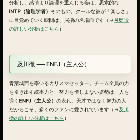
分析し、感情より論理を重んじる姿は、思索的な
INTP（論理学者）
そのもの。クールな彼が「楽しさ」
に目覚めていく瞬間は、屈指の名場面です（→
月島蛍
の詳しい分析はこちら
）
及川徹 ── ENFJ（主人公）
青葉城西を率いるカリスマセッター。チーム全員の力
を引き出す統率力と、努力を惜しまない姿勢は、人を
導く
ENFJ（主人公）
の表れ。天才ではなく努力の人
だからこそ、多くのファンに愛されています（→
及川
徹の詳しい分析はこちら
）