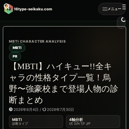
16
16type-seikaku.com
メニュー
MBTI
PR
【MBTI】ハイキュー!!全キ
ャラの性格タイプ一覧！烏
野〜強豪校まで登場人物の診
断まとめ
2026年6月4日
/
2026年7月30日
MBTI
4軸分析
診断タイプ
I/E S/N T/F J/P