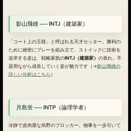
影山飛雄 ── INTJ（建築家）
「コート上の王様」と呼ばれる天才セッター。勝利の
ために緻密にプレーを組み立て、ストイックに技術を
追求する姿は、戦略家肌の
INTJ（建築家）
の表れ。不
器用ながら成長していく姿が魅力です（→
影山飛雄の
詳しい分析はこちら
）
月島蛍 ── INTP（論理学者）
冷静で皮肉屋な烏野のブロッカー。物事を一歩引いて