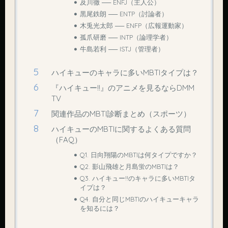
及川徹 ── ENFJ（主人公）
黒尾鉄朗 ── ENTP（討論者）
木兎光太郎 ── ENFP（広報運動家）
孤爪研磨 ── INTP（論理学者）
牛島若利 ── ISTJ（管理者）
ハイキューのキャラに多いMBTIタイプは？
『ハイキュー!!』のアニメを見るならDMM
TV
関連作品のMBTI診断まとめ（スポーツ）
ハイキューのMBTIに関するよくある質問
（FAQ）
Q1. 日向翔陽のMBTIは何タイプですか？
Q2. 影山飛雄と月島蛍のMBTIは？
Q3. ハイキュー!!のキャラに多いMBTIタ
イプは？
Q4. 自分と同じMBTIのハイキューキャラ
を知るには？