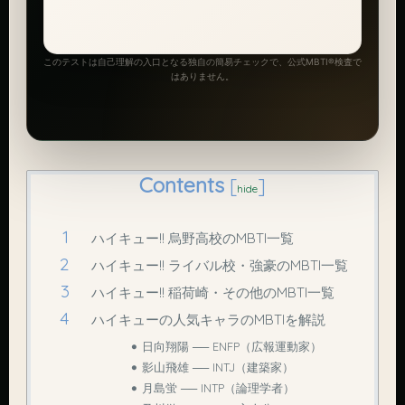
このテストは自己理解の入口となる独自の簡易チェックで、公式MBTI®検査で
はありません。
Contents
[
]
hide
ハイキュー!! 烏野高校のMBTI一覧
ハイキュー!! ライバル校・強豪のMBTI一覧
ハイキュー!! 稲荷崎・その他のMBTI一覧
ハイキューの人気キャラのMBTIを解説
日向翔陽 ── ENFP（広報運動家）
影山飛雄 ── INTJ（建築家）
月島蛍 ── INTP（論理学者）