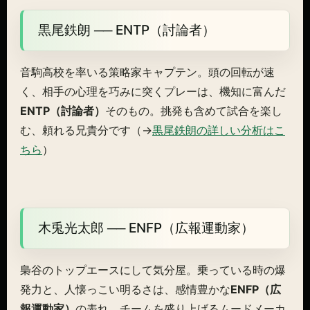
黒尾鉄朗 ── ENTP（討論者）
音駒高校を率いる策略家キャプテン。頭の回転が速
く、相手の心理を巧みに突くプレーは、機知に富んだ
ENTP（討論者）
そのもの。挑発も含めて試合を楽し
む、頼れる兄貴分です（→
黒尾鉄朗の詳しい分析はこ
ちら
）
木兎光太郎 ── ENFP（広報運動家）
梟谷のトップエースにして気分屋。乗っている時の爆
発力と、人懐っこい明るさは、感情豊かな
ENFP（広
報運動家）
の表れ。チームを盛り上げるムードメーカ