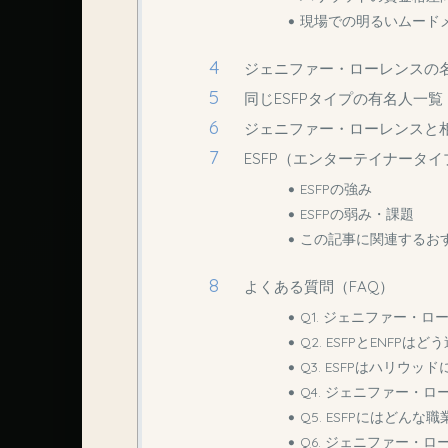
現場での明るいムード
ジェニファー・ローレンスの
同じESFPタイプの有名人一覧
ジェニファー・ローレンスと相
ESFP（エンターテイナータ
ESFPの強み
ESFPの弱み・課題
この記事に関連するお
よくある質問（FAQ）
Q1. ジェニファー・ロ
Q2. ESFPとENFPは
Q3. ESFPはハリウッ
Q4. ジェニファー・
Q5. ESFPにはどん
Q6. ジェニファー・