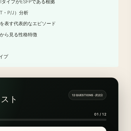
IタイプがESFPである根拠
/T・P/J）分析
を表す代表的なエピソード
から見る性格特徴
タイプ
12 QUESTIONS · 約2分
テスト
01 / 12