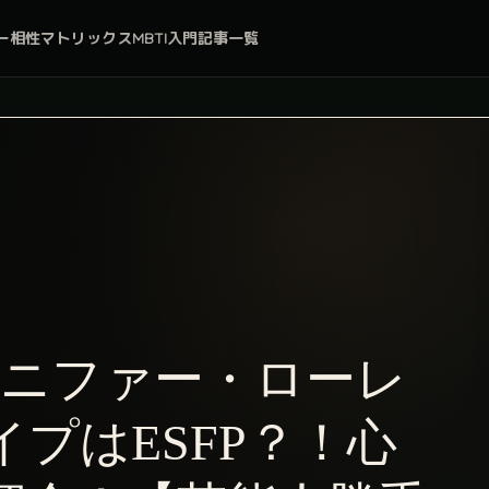
ー
相性マトリックス
MBTI入門
記事一覧
ェニファー・ローレ
プはESFP？！心