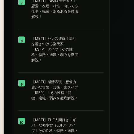
【MBTI】INFJはモテる？！
7
恋愛・友達・相性・向いてる
仕事・職業・あるあるを徹底
解説！
【MBTI】センス抜群！周り
8
を惹きつける楽天家
（ESFP）タイプ！その性
格・特徴・適職・弱みを徹底
解説！
【MBTI】感情表現・想像力
9
豊かな冒険（芸術）家タイプ
（ISFP）！その性格・特
徴・適職・弱みを徹底解説！
【MBTI】THE人間好き！ギ
10
バーな領事官（ESFJ）タイ
プ！その性格・特徴・適職・