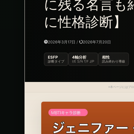
に残る名言も
に性格診断】
2026年3月17日
/
2026年7月20日
ESFP
4軸分析
相性
診断タイプ
I/E S/N T/F J/P
読み終わり導線
※本ページにはプ