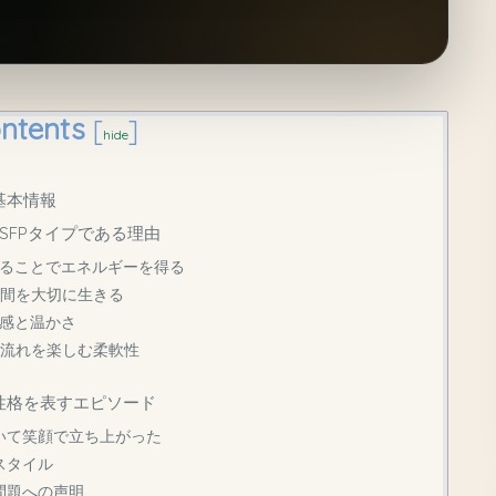
ntents
[
]
hide
基本情報
SFPタイプである理由
わることでエネルギーを得る
瞬間を大切に生きる
共感と温かさ
り流れを楽しむ柔軟性
性格を表すエピソード
いて笑顔で立ち上がった
スタイル
問題への声明