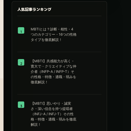
人気記事ランキング
MBTIとは？診断・相性・4
1
つのカテゴリー・16つの性格
タイプを徹底解説！
【MBTI】共感能力が高く・
2
寛大で・クリエイティブな仲
介者（INFP-A / INFP-T）そ
の性格・特徴・適職・弱みを
徹底解説！
【MBTI】思いやり・誠実
3
さ・深い信念を持つ提唱者
（INFJ-A / INFJ-T）その性
格・特徴・適職・弱みを徹底
解説！