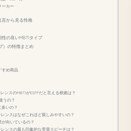
メーカー
名言から見る性格
性の良いMBTIタイプ
イプ）の特徴まとめ
すすめ商品
ーレンスのMBTIがESFPだと言える根拠は？
どう違うの？
ドに多いの？
ローレンスはなぜこれほど親しみやすいの？
な職業が向いているの？
ローレンスの最も印象的な受賞スピーチは？