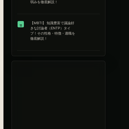
弱みを徹底解説！
【MBTI】 知識豊富で議論好
11
きな討論者（ENTP）タイ
プ！その性格・特徴・適職を
徹底解説！