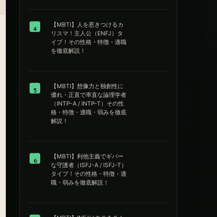
【MBTI】人を惹きつけるカ
4
リスマ！主人公（ENFJ）タ
イプ！その性格・特徴・適職
を徹底解説！
【MBTI】想像力と独創性に
5
優れ・正直で率直な論理学者
（INTP-A / INTP-T）その性
格・特徴・適職・弱みを徹底
解説！
【MBTI】利他主義でギバー
6
な守護者（ISFJ-A / ISFJ-T）
タイプ！その性格・特徴・適
職・弱みを徹底解説！