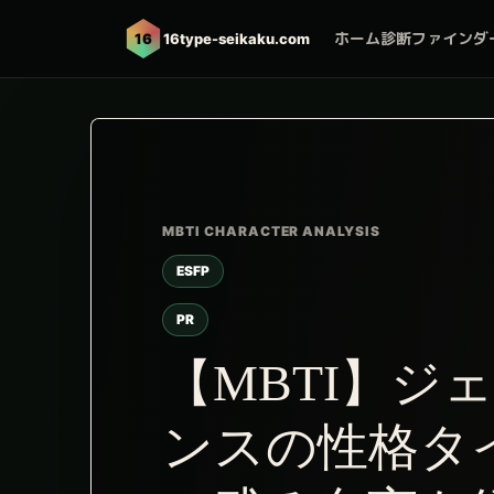
ホーム
診断ファインダ
16
16type-seikaku.com
ESFP
PR
【MBTI】ジ
ンスの性格タイ