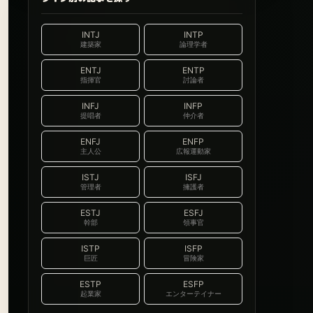
INTJ
INTP
建築家
論理学者
ENTJ
ENTP
指揮官
討論者
INFJ
INFP
提唱者
仲介者
ENFJ
ENFP
主人公
広報運動家
ISTJ
ISFJ
管理者
擁護者
ESTJ
ESFJ
幹部
領事官
ISTP
ISFP
巨匠
冒険家
ESTP
ESFP
起業家
エンターテイナー