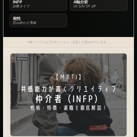
INFP
4軸分析
診断タイプ
I/E S/N T/F J/P
相性
読み終わり導線
※本ページにはプロモーション（広告）が含まれています。