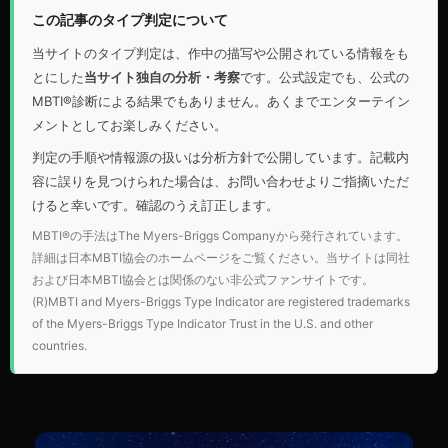
この記事のタイプ判定について
当サイトのタイプ判定は、作中の描写や公開されている情報をも
とにした
当サイト独自の分析・考察
です。公式設定でも、公式の
MBTI®診断による結果でもありません。あくまでエンターテイン
メントとしてお楽しみください。
判定の手順や情報源の扱いは
分析方針
で公開しています。記載内
容に誤りを見つけられた場合は、
お問い合わせ
よりご指摘いただ
けると幸いです。確認のうえ訂正します。
MBTI®の手法はThe Myers-Briggs Companyから発行されています。
詳細は
日本MBTI協会のホームページ
をご覧ください。当サイトは同社
および日本MBTI協会とは関係のない非公式ファンサイトです。
(R)MBTI and Myers-Briggs Type Indicator are registered trademarks
of the Myers-Briggs Type Indicator Trust in the U.S. and other
countries.