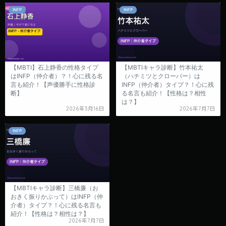
INFP
INFP
【MBTI】石上静香の性格タイプ
【MBTIキャラ診断】竹本祐太
はINFP（仲介者）？！心に残る名
（ハチミツとクローバー）は
言も紹介！【声優勝手に性格診
INFP（仲介者）タイプ？！心に残
断】
る名言も紹介！【性格は？相性
は？】
2026年3月16日
2026年7月7日
INFP
【MBTIキャラ診断】三橋廉（お
おきく振りかぶって）はINFP（仲
介者）タイプ？！心に残る名言も
紹介！【性格は？相性は？】
2026年7月7日