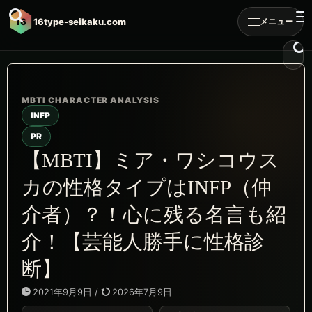
16
16type-seikaku.com
メニュー
INFP
PR
【MBTI】ミア・ワシコウス
カの性格タイプはINFP（仲
介者）？！心に残る名言も紹
介！【芸能人勝手に性格診
断】
2021年9月9日
/
2026年7月9日