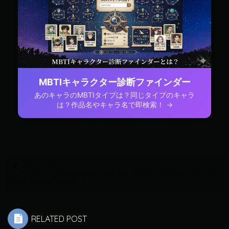
MBTIキャラクター診断ファインダー
あのキャラのMBTIタイプは？同じタイプのキャラ
は？作品名やキャラ名で即検索！ →
HOME
INFP
【MBTI】ミア・ワシコウスカの性格タイプはINFP（仲介者）？！心に残る名言も
紹介！【芸能人勝手に性格診断】
RELATED POST