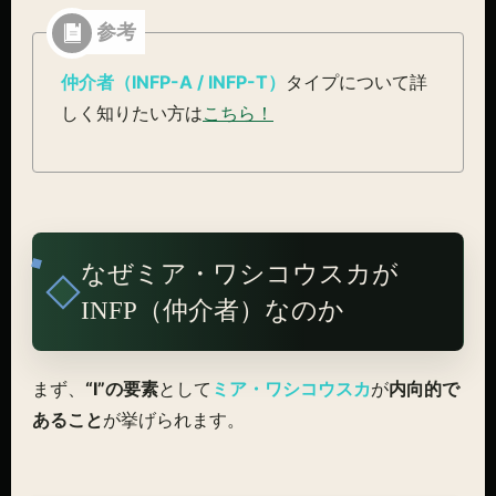
仲介者（INFP-A / INFP-T）
タイプについて詳
しく知りたい方は
こちら！
なぜミア・ワシコウスカが
INFP（仲介者）なのか
まず、
“I”の要素
として
ミア・ワシコウスカ
が
内向的で
あること
が挙げられます。