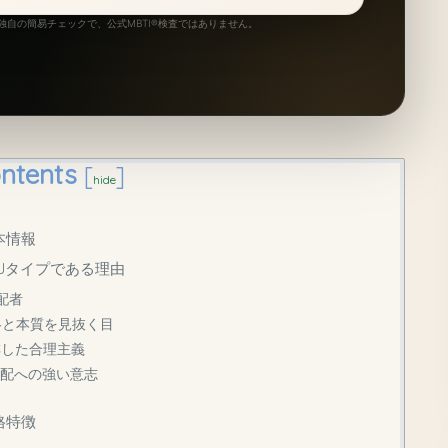
自の簡易チェックで、公式MBTI®検査ではありません。
ntents
[
]
hide
本情報
TJタイプである理由
配者
略と本質を見抜く目
排した合理主義
支配への強い意志
格特徴