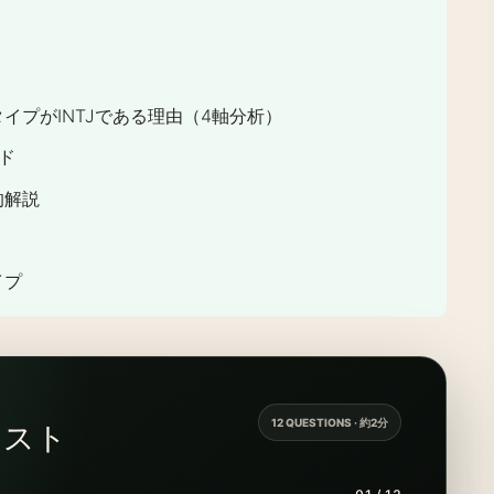
イプがINTJである理由（4軸分析）
ド
的解説
イプ
12 QUESTIONS · 約2分
テスト