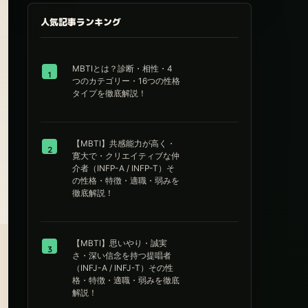
人気記事ランキング
MBTIとは？診断・相性・4
1
つのカテゴリー・16つの性格
タイプを徹底解説！
【MBTI】共感能力が高く・
2
寛大で・クリエイティブな仲
介者（INFP-A / INFP-T）そ
の性格・特徴・適職・弱みを
徹底解説！
【MBTI】思いやり・誠実
3
さ・深い信念を持つ提唱者
（INFJ-A / INFJ-T）その性
格・特徴・適職・弱みを徹底
解説！