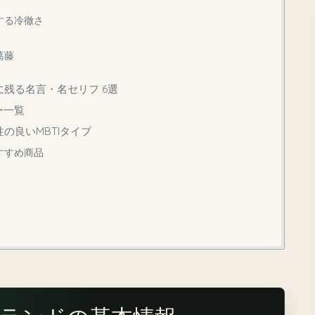
する冷徹さ
葛藤
残る名言・名セリフ 6選
ー一覧
の良いMBTIタイプ
すすめ商品