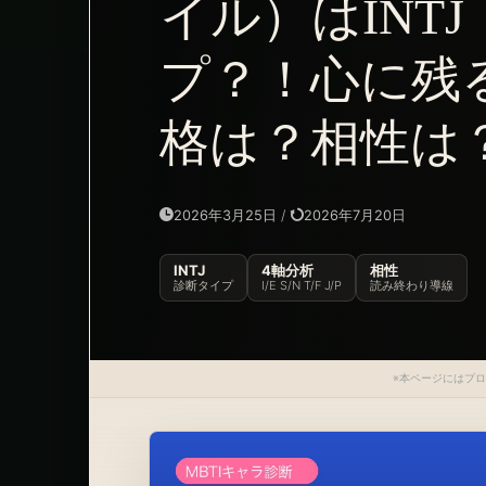
イル）はINT
プ？！心に残
格は？相性は
2026年3月25日
/
2026年7月20日
INTJ
4軸分析
相性
診断タイプ
I/E S/N T/F J/P
読み終わり導線
※本ページにはプ