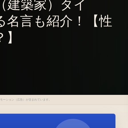
J（建築家）タイ
る名言も紹介！【性
？】
ロモーション（広告）が含まれています。