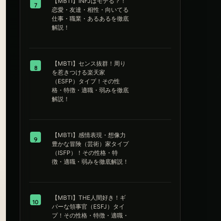
【MBTI】INFJはモテる？！
7
恋愛・友達・相性・向いてる
仕事・職業・あるあるを徹底
解説！
【MBTI】センス抜群！周り
8
を惹きつける楽天家
（ESFP）タイプ！その性
格・特徴・適職・弱みを徹底
解説！
【MBTI】感情表現・想像力
9
豊かな冒険（芸術）家タイプ
（ISFP）！その性格・特
徴・適職・弱みを徹底解説！
【MBTI】THE人間好き！ギ
10
バーな領事官（ESFJ）タイ
プ！その性格・特徴・適職・