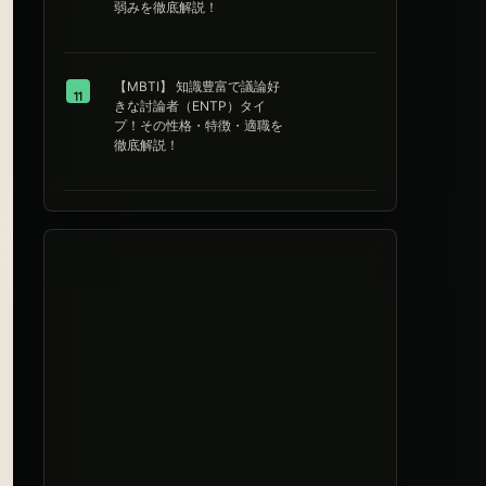
弱みを徹底解説！
【MBTI】 知識豊富で議論好
11
きな討論者（ENTP）タイ
プ！その性格・特徴・適職を
徹底解説！