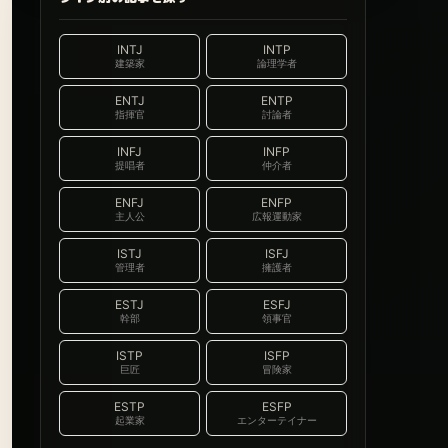
INTJ
INTP
建築家
論理学者
ENTJ
ENTP
指揮官
討論者
INFJ
INFP
提唱者
仲介者
ENFJ
ENFP
主人公
広報運動家
ISTJ
ISFJ
管理者
擁護者
ESTJ
ESFJ
幹部
領事官
ISTP
ISFP
巨匠
冒険家
ESTP
ESFP
起業家
エンターテイナー