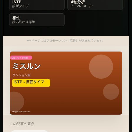
ISTP
4軸分析
診断タイプ
I/E S/N T/F J/P
相性
読み終わり導線
※本ページにはプロモーション（広告）が含まれています。
この記事の要点