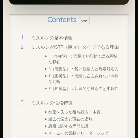
Contents
[
]
hide
ミスルンの基本情報
ミスルンがISTP（巨匠）タイプである理由
I（内向型）：言葉より行動で語る寡黙
な存在
S（感覚型）：鋭い観察力と現場対応力
T（思考型）：感情に左右されない冷静
な判断
P（知覚型）：即興的な対応力と柔軟性
ミスルンの性格特徴
欲望を失った後も残る「本質」
過去の栄光と現在の虚無
悪魔に関する専門知識
チームへの貢献とリーダーシップ