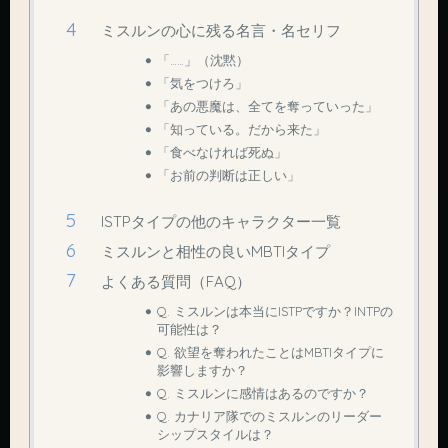
ミスルンの心に残る名言・名セリフ
「……」（沈黙）
「気をつけろ」
「あの悪魔は、全てを奪っていった」
「知っている。だから来た」
「食べなければ死ぬ」
「お前の判断は正しい」
ISTPタイプの他のキャラクター一覧
ミスルンと相性の良いMBTIタイプ
よくある質問（FAQ）
Q. ミスルンは本当にISTPですか？INTPの
可能性は？
Q. 欲望を奪われたことはMBTIタイプに
影響しますか？
Q. ミスルンに感情はあるのですか？
Q. カナリア隊でのミスルンのリーダー
シップスタイルは？