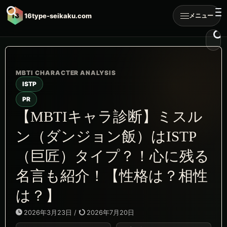
16
16type-seikaku.com
メニュー
ISTP
PR
【MBTIキャラ診断】ミスル
ン（ダンジョン飯）はISTP
（巨匠）タイプ？！心に残る
名言も紹介！【性格は？相性
は？】
2026年3月23日
/
2026年7月20日