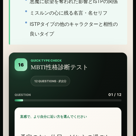
悪魔に欲望を奪われた影響とISTPの関係
ミスルンの心に残る名言・名セリフ
ISTPタイプの他のキャラクターと相性の
良いタイプ
QUICK TYPE CHECK
16
MBTI性格診断テスト
12 QUESTIONS · 約2分
01 / 12
QUESTION
直感で、より自分に近い方を選んでください