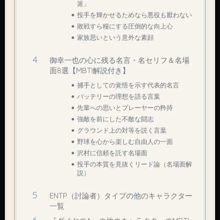
派」
投手を輝かせるためなら悪役も厭わない
敗戦すら糧にする圧倒的な向上心
家族思いという意外な素顔
御幸一也の心に残る名言・名セリフ＆名場
面8選【MBTI解説付き】
捕手としての覚悟を示す代表的名言
バッテリーの理想を語る言葉
先輩への思いとプレーヤーの矜持
強敵を前にした不敵な闘志
グラウンド上の対等を説く言葉
野球を心から楽しむ自由人の一面
沢村に信頼を託す名場面
投手の本質を見抜くリード論（名場面解
説）
ENTP（討論者）タイプの他のキャラクター
一覧