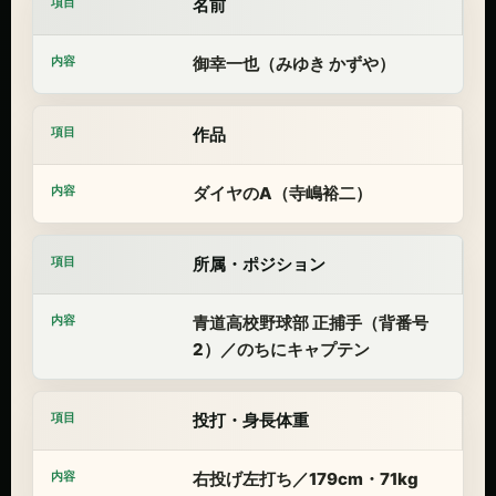
名前
御幸一也（みゆき かずや）
作品
ダイヤのA（寺嶋裕二）
所属・ポジション
青道高校野球部 正捕手（背番号
2）／のちにキャプテン
投打・身長体重
右投げ左打ち／179cm・71kg