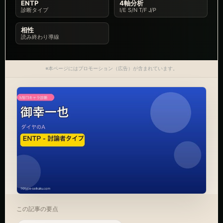
ENTP
4軸分析
診断タイプ
I/E S/N T/F J/P
相性
読み終わり導線
※本ページにはプロモーション（広告）が含まれています。
この記事の要点