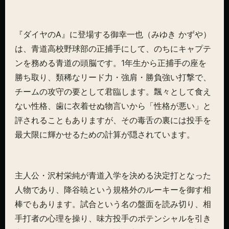
『ダイヤのA』に登場する御幸一也（みゆき かずや）
は、青道高校野球部の正捕手にして、のちにキャプテ
ンを務める青道の頭脳です。1年生から正捕手の座を
勝ち取り、類稀なリード力・強肩・勝負強い打撃で、
チームの攻守の要として君臨します。飄々として食え
ない性格、歯に衣着せぬ物言いから「性格が悪い」と
評されることもありますが、その毒舌の裏には投手を
最大限に輝かせるための計算が隠されています。
主人公・沢村栄純が青道入学を決める決定打となった
人物であり、降谷暁という規格外のルーキーを御す相
棒でもあります。試合という名の盤面を読み切り、相
手打者の心理を操り、味方投手のポテンシャルを引き