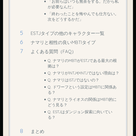
「お前らはいつも無茶をする。だから私
が必要なんだ」
「終わったことを悔やんでも仕方ない。
次をどうするかだ」
ESTJタイプの他のキャラクター一覧
ナマリと相性の良いMBTIタイプ
よくある質問（FAQ）
Q. ナマリのMBTIがESTJである最大の根
拠は？
Q. ナマリがINTJやINTJではない理由は？
Q. ナマリはISTJではないの？
Q. ドワーフという設定はMBTIに関係あ
る？
Q. ナマリとライオスの関係はMBTI的に
どう見る？
Q. ESTJはダンジョン探索に向いてい
る？
まとめ