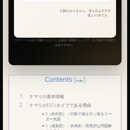
正解はありません。考え込みすぎず
選んでOKです。
このテストは自己理解の入口となる独自の簡易チェックで、公式MBTI®検査で
はありません。
Contents
[
]
hide
ナマリの基本情報
ナマリがESTJタイプである理由
E（外向型）：行動で場を引っ張るリー
ダー気質
S（感覚型）：具体的・現実的な問題解