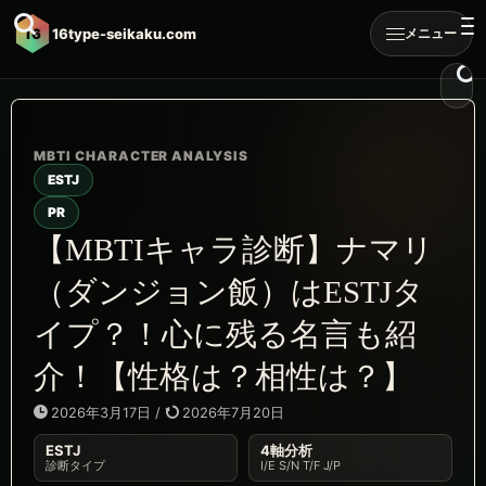
16
16type-seikaku.com
メニュー
ESTJ
PR
【MBTIキャラ診断】ナマリ
（ダンジョン飯）はESTJタ
イプ？！心に残る名言も紹
介！【性格は？相性は？】
2026年3月17日
/
2026年7月20日
ESTJ
4軸分析
診断タイプ
I/E S/N T/F J/P