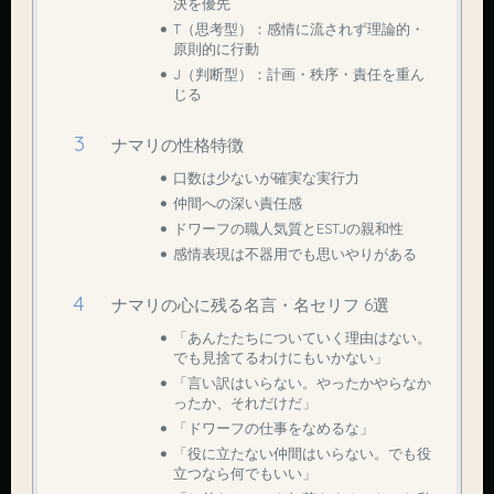
決を優先
T（思考型）：感情に流されず理論的・
原則的に行動
J（判断型）：計画・秩序・責任を重ん
じる
ナマリの性格特徴
口数は少ないが確実な実行力
仲間への深い責任感
ドワーフの職人気質とESTJの親和性
感情表現は不器用でも思いやりがある
ナマリの心に残る名言・名セリフ 6選
「あんたたちについていく理由はない。
でも見捨てるわけにもいかない」
「言い訳はいらない。やったかやらなか
ったか、それだけだ」
「ドワーフの仕事をなめるな」
「役に立たない仲間はいらない。でも役
立つなら何でもいい」