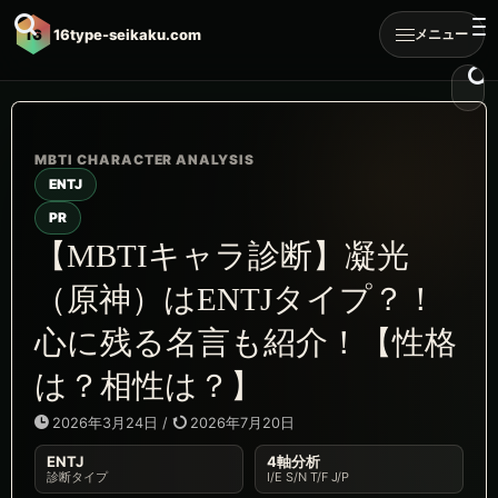
16
16type-seikaku.com
メニュー
ENTJ
PR
【MBTIキャラ診断】凝光
（原神）はENTJタイプ？！
心に残る名言も紹介！【性格
は？相性は？】
2026年3月24日
/
2026年7月20日
ENTJ
4軸分析
診断タイプ
I/E S/N T/F J/P