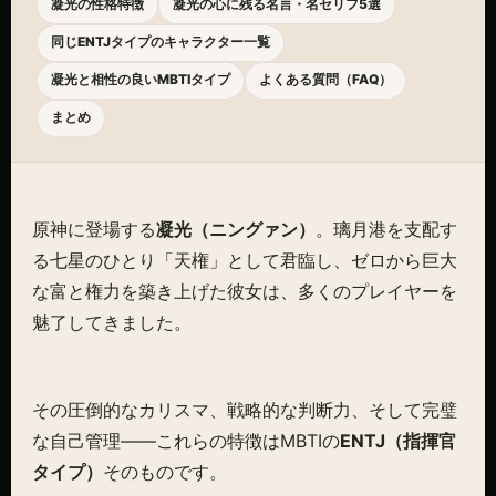
凝光の性格特徴
凝光の心に残る名言・名セリフ5選
同じENTJタイプのキャラクター一覧
凝光と相性の良いMBTIタイプ
よくある質問（FAQ）
まとめ
原神に登場する
凝光（ニングァン）
。璃月港を支配す
る七星のひとり「天権」として君臨し、ゼロから巨大
な富と権力を築き上げた彼女は、多くのプレイヤーを
魅了してきました。
その圧倒的なカリスマ、戦略的な判断力、そして完璧
な自己管理——これらの特徴はMBTIの
ENTJ（指揮官
タイプ）
そのものです。