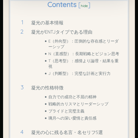
Contents
[
]
hide
凝光の基本情報
凝光がENTJタイプである理由
E（外向型）：圧倒的な存在感とリーダ
ーシップ
N（直感型）：長期戦略とビジョン思考
T（思考型）：感情より論理・結果を重
視
J（判断型）：完璧な計画と実行力
凝光の性格特徴
自力での成功と不屈の精神
戦略的カリスマとリーダーシップ
プライドと完璧主義
璃月への深い愛情と責任感
凝光の心に残る名言・名セリフ5選