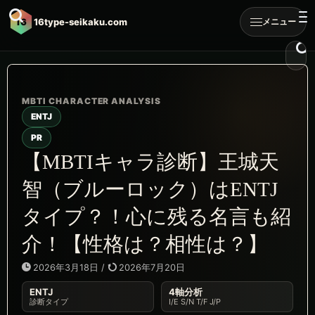
16
16type-seikaku.com
メニュー
ENTJ
PR
【MBTIキャラ診断】王城天
智（ブルーロック）はENTJ
タイプ？！心に残る名言も紹
介！【性格は？相性は？】
2026年3月18日
/
2026年7月20日
ENTJ
4軸分析
診断タイプ
I/E S/N T/F J/P