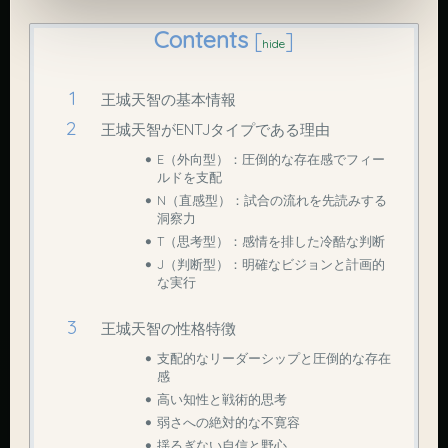
Contents
[
]
hide
王城天智の基本情報
王城天智がENTJタイプである理由
E（外向型）：圧倒的な存在感でフィー
ルドを支配
N（直感型）：試合の流れを先読みする
洞察力
T（思考型）：感情を排した冷酷な判断
J（判断型）：明確なビジョンと計画的
な実行
王城天智の性格特徴
支配的なリーダーシップと圧倒的な存在
感
高い知性と戦術的思考
弱さへの絶対的な不寛容
揺るぎない自信と野心