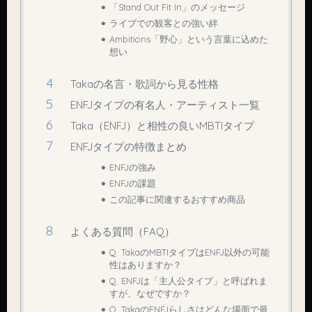
「Stand Out Fit In」のメッセージ
ライブでの観客との強い絆
Ambitions「野心」という言葉に込めた
想い
Takaの名言・歌詞から見る性格
ENFJタイプの有名人・アーティスト一覧
Taka（ENFJ）と相性の良いMBTIタイプ
ENFJタイプの特徴まとめ
ENFJの強み
ENFJの課題
この記事に関連するおすすめ商品
よくある質問（FAQ）
Q. TakaのMBTIタイプはENFJ以外の可能
性はありますか？
Q. ENFJは「主人公タイプ」と呼ばれま
すが、なぜですか？
Q. TakaのENFJらしさはどんな場面で最