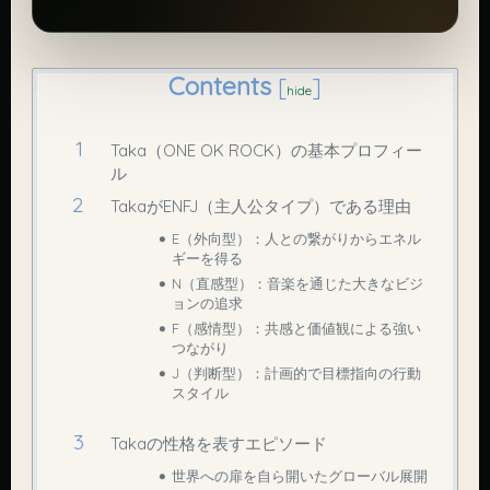
Contents
[
]
hide
Taka（ONE OK ROCK）の基本プロフィー
ル
TakaがENFJ（主人公タイプ）である理由
E（外向型）：人との繋がりからエネル
ギーを得る
N（直感型）：音楽を通じた大きなビジ
ョンの追求
F（感情型）：共感と価値観による強い
つながり
J（判断型）：計画的で目標指向の行動
スタイル
Takaの性格を表すエピソード
世界への扉を自ら開いたグローバル展開