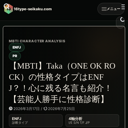
16
16type-seikaku.com
メニュー
ENFJ
PR
【MBTI】Taka（ONE OK RO
CK）の性格タイプはENF
J？！心に残る名言も紹介！
【芸能人勝手に性格診断】
2026年3月17日
/
2026年7月25日
ENFJ
4軸分析
診断タイプ
I/E S/N T/F J/P