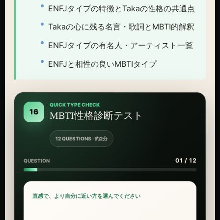
ENFJタイプの特徴とTakaの性格の共通点
Takaの心に残る名言・歌詞とMBTI的解釈
ENFJタイプの有名人・アーティスト一覧
ENFJと相性の良いMBTIタイプ
QUICK TYPE CHECK
16
MBTI性格診断テスト
12 QUESTIONS · 約2分
01 / 12
QUESTION
直感で、より自分に近い方を選んでください