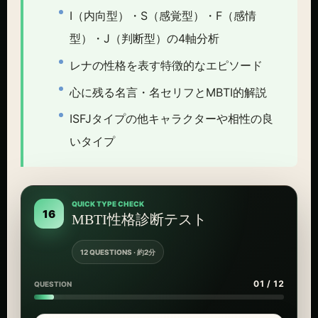
I（内向型）・S（感覚型）・F（感情
型）・J（判断型）の4軸分析
レナの性格を表す特徴的なエピソード
心に残る名言・名セリフとMBTI的解説
ISFJタイプの他キャラクターや相性の良
いタイプ
QUICK TYPE CHECK
16
MBTI性格診断テスト
12 QUESTIONS · 約2分
01 / 12
QUESTION