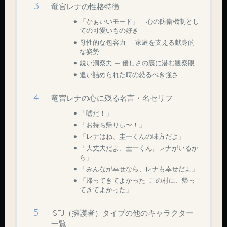
竜宮レナの性格特徴
「かぁいいモード」— 心の防衛機制とし
ての可愛いもの好き
母性的な包容力 — 家庭を支える献身的
な姿勢
鋭い洞察力 — 優しさの裏に潜む観察眼
追い詰められた時の恐るべき強さ
竜宮レナの心に残る名言・名セリフ
「嘘だ！」
「お持ち帰りぃ〜！」
「レナはね、圭一くんの味方だよ」
「大丈夫だよ、圭一くん。レナがいるか
ら」
「みんなが幸せなら、レナも幸せだよ」
「帰ってきてよかった…この村に、帰っ
てきてよかった」
ISFJ（擁護者）タイプの他のキャラクター
一覧