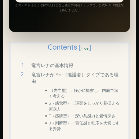
このテストは自己理解の入口となる独自の簡易チェックで、公式MBTI®検査で
はありません。
Contents
[
]
hide
竜宮レナの基本情報
竜宮レナがISFJ（擁護者）タイプである理
由
I（内向型）：静かに観察し、内面で深
く考える
S（感覚型）：現実をしっかり見据える
実践力
F（感情型）：深い共感力と愛情深さ
J（判断型）：責任感と秩序を大切にす
る姿勢