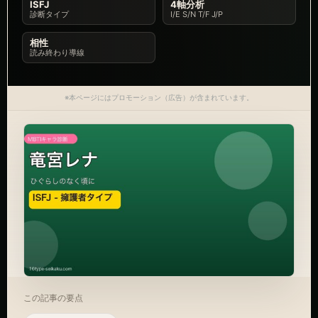
ISFJ
4軸分析
診断タイプ
I/E S/N T/F J/P
相性
読み終わり導線
※本ページにはプロモーション（広告）が含まれています。
この記事の要点