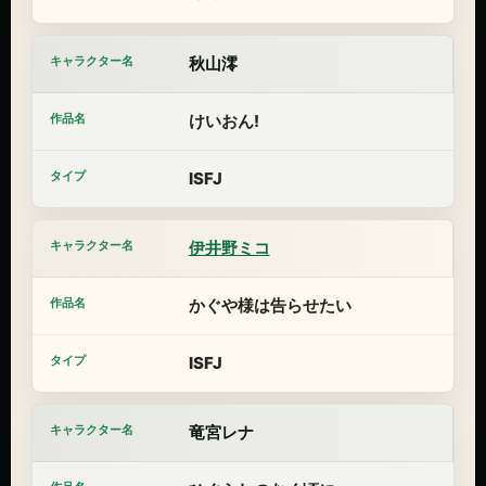
秋山澪
けいおん!
ISFJ
伊井野ミコ
かぐや様は告らせたい
ISFJ
竜宮レナ