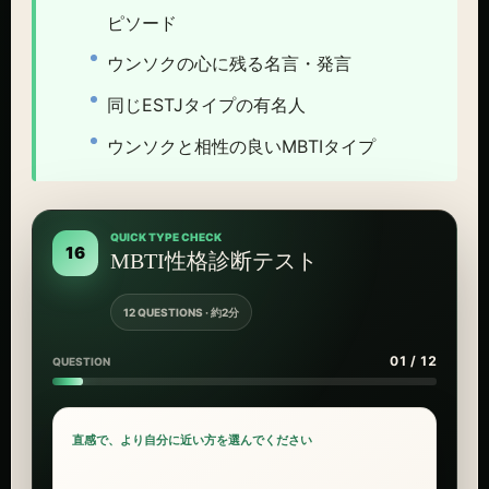
ピソード
ウンソクの心に残る名言・発言
同じESTJタイプの有名人
ウンソクと相性の良いMBTIタイプ
QUICK TYPE CHECK
16
MBTI性格診断テスト
12 QUESTIONS · 約2分
01 / 12
QUESTION
直感で、より自分に近い方を選んでください