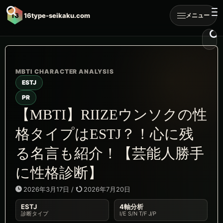
16
16type-seikaku.com
メニュー
ESTJ
PR
【MBTI】RIIZEウンソクの性
格タイプはESTJ？！心に残
る名言も紹介！【芸能人勝手
に性格診断】
2026年3月17日
/
2026年7月20日
ESTJ
4軸分析
診断タイプ
I/E S/N T/F J/P