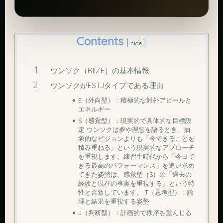
Contents
[
]
hide
ウンソク（RIIZE）の基本情報
ウンソクがESTJタイプである理由
E（外向型）：積極的な対外アピールと
エネルギー
S（感覚型）：現実的で具体的な目標設
定 ウンソクは夢や理想を語るとき、抽
象的なビジョンよりも「今できることを
積み重ねる」という現実的なアプローチ
を重視します。練習生時代から「今日で
きる最高のパフォーマンス」を追い求め
てきた姿勢は、感覚型（S）の「過去の
経験と現在の事実を重視する」という特
性と合致しています。 T（思考型）：論
理と結果を重視する姿勢
J（判断型）：計画的で秩序を重んじる