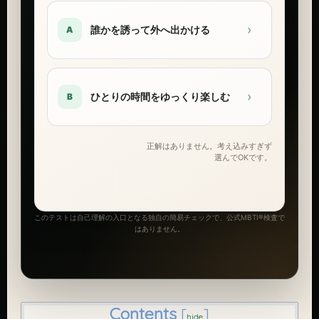
›
誰かを誘って外へ出かける
A
›
ひとりの時間をゆっくり楽しむ
B
正解はありません。考え込みすぎず
選んでOKです。
このテストは自己理解の入口となる独自の簡易チェックで、公式MBTI®検査で
はありません。
Contents
[
]
hide