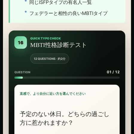
同じISFPタイプの有名人一覧
フェデラーと相性の良いMBTIタイプ
QUICK TYPE CHECK
16
MBTI性格診断テスト
12 QUESTIONS · 約2分
01 / 12
QUESTION
直感で、より自分に近い方を選んでください
予定のない休日。どちらの過ごし
方に惹かれますか？