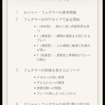
ロジャー・フェデラーの基本情報
フェデラーがISFPタイプである理由
I（内向型）：静かに深い内面世界を持
つ
S（感覚型）：瞬間の感覚を大切にする
プレー
F（感情型）：人の感情に敏感で共感力
が高い
P（知覚型）：柔軟性と即興性がプレー
の核心
フェデラーの性格を表すエピソード
ナダルへの深い友情
子どもたちへの愛情
慈善活動への情熱
プレーの美しさへのこだわり
ロジャー・フェデラーの名言5選とMBTI分