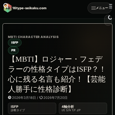
16
16type-seikaku.com
メニュー
ISFP
PR
【MBTI】ロジャー・フェデ
ラーの性格タイプはISFP？！
心に残る名言も紹介！【芸能
人勝手に性格診断】
2026年3月18日
/
2026年7月20日
ISFP
4軸分析
診断タイプ
I/E S/N T/F J/P