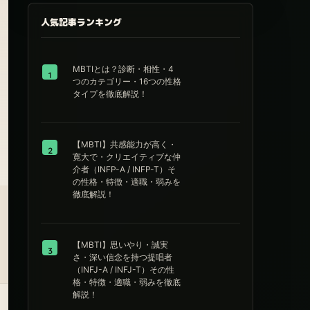
人気記事ランキング
MBTIとは？診断・相性・4
1
つのカテゴリー・16つの性格
タイプを徹底解説！
【MBTI】共感能力が高く・
2
寛大で・クリエイティブな仲
介者（INFP-A / INFP-T）そ
の性格・特徴・適職・弱みを
徹底解説！
【MBTI】思いやり・誠実
3
さ・深い信念を持つ提唱者
（INFJ-A / INFJ-T）その性
格・特徴・適職・弱みを徹底
解説！