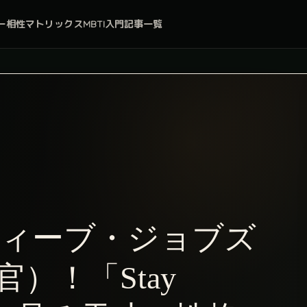
ー
相性マトリックス
MBTI入門
記事一覧
ティーブ・ジョブズ
官）！「Stay