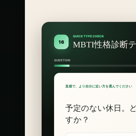
QUICK TYPE CHECK
16
MBTI性格診断
QUESTION
直感で、より自分に近い方を選んでください
予定のない休日。
すか？