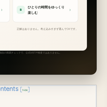
ひとりの時間をゆっくり
›
›
B
楽しむ
正解はありません。考え込みすぎず選んでOKです。
自の簡易チェックで、公式MBTI®検査ではありません。
ntents
[
]
hide