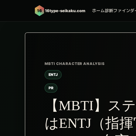
ホーム
診断ファインダ
16
16type-seikaku.com
ENTJ
PR
【MBTI】ス
はENTJ（指揮