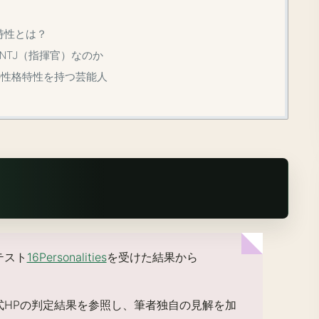
特性とは？
NTJ（指揮官）なのか
-T）の性格特性を持つ芸能人
テスト
16Personalities
を受けた結果から
式HPの判定結果を参照し、筆者独自の見解を加