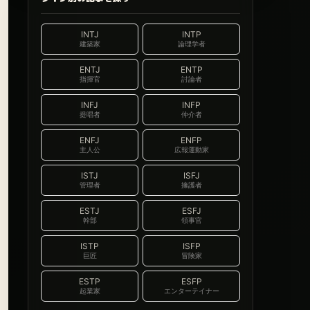
INTJ
INTP
建築家
論理学者
ENTJ
ENTP
指揮官
討論者
INFJ
INFP
提唱者
仲介者
ENFJ
ENFP
主人公
広報運動家
ISTJ
ISFJ
管理者
擁護者
ESTJ
ESFJ
幹部
領事官
ISTP
ISFP
巨匠
冒険家
ESTP
ESFP
起業家
エンターテイナー