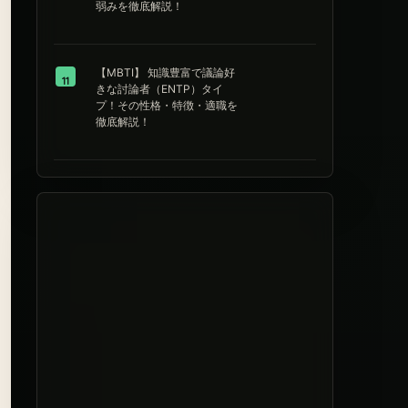
弱みを徹底解説！
【MBTI】 知識豊富で議論好
11
きな討論者（ENTP）タイ
プ！その性格・特徴・適職を
徹底解説！