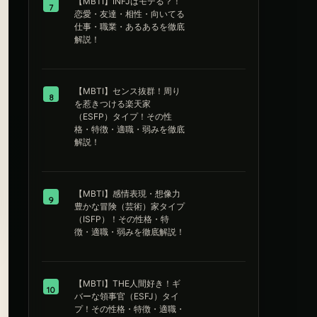
【MBTI】INFJはモテる？！
7
恋愛・友達・相性・向いてる
仕事・職業・あるあるを徹底
解説！
【MBTI】センス抜群！周り
8
を惹きつける楽天家
（ESFP）タイプ！その性
格・特徴・適職・弱みを徹底
解説！
【MBTI】感情表現・想像力
9
豊かな冒険（芸術）家タイプ
（ISFP）！その性格・特
徴・適職・弱みを徹底解説！
【MBTI】THE人間好き！ギ
10
バーな領事官（ESFJ）タイ
プ！その性格・特徴・適職・