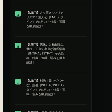
【MBTI】人を惹きつけるカ
4
リスマ！主人公（ENFJ）タ
イプ！その性格・特徴・適職
を徹底解説！
【MBTI】想像力と独創性に
5
優れ・正直で率直な論理学者
（INTP-A / INTP-T）その性
格・特徴・適職・弱みを徹底
解説！
【MBTI】利他主義でギバー
6
な守護者（ISFJ-A / ISFJ-T）
タイプ！その性格・特徴・適
職・弱みを徹底解説！