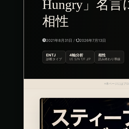
Hungry」
相性
2021年8月31日
/
2026年7月13日
ENTJ
4軸分析
相性
診断タイプ
I/E S/N T/F J/P
読み終わり導線
※本ページにはプ