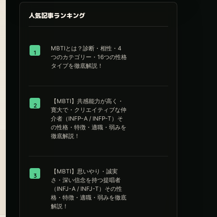
人気記事ランキング
MBTIとは？診断・相性・4
1
つのカテゴリー・16つの性格
タイプを徹底解説！
【MBTI】共感能力が高く・
2
寛大で・クリエイティブな仲
介者（INFP-A / INFP-T）そ
の性格・特徴・適職・弱みを
徹底解説！
【MBTI】思いやり・誠実
3
さ・深い信念を持つ提唱者
（INFJ-A / INFJ-T）その性
格・特徴・適職・弱みを徹底
解説！