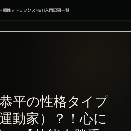
ー
相性マトリックス
MBTI入門
記事一覧
橋恭平の性格タイプ
報運動家）？！心に