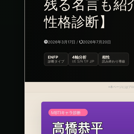
残る名言も紹
性格診断】
2026年3月17日
/
2026年7月20日
ENFP
4軸分析
相性
診断タイプ
I/E S/N T/F J/P
読み終わり導線
※本ページにはプ