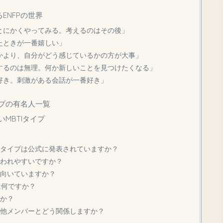
ENFPの世界
とにかくやってみる。考えるのはその後」
たときが一番嬉しい」
かより、自分がどう感じているかの方が大事」
するのは無理。何か新しいことを見つけたくなる」
好き。刺激がある会話が一番好き」
イプの有名人一覧
いMBTIタイプ
BTIタイプは公式に発表されていますか？
と言われやすいですか？
業に向いていますか？
いは何ですか？
すか？
子の他メンバーとどう関係しますか？