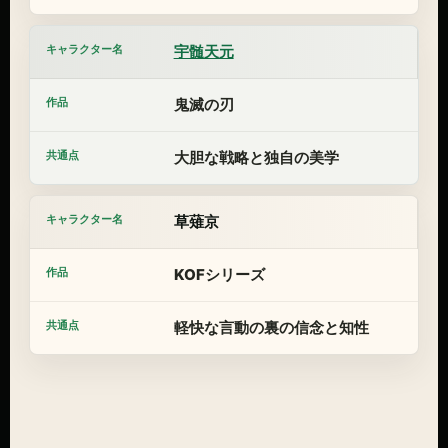
宇髄天元
鬼滅の刃
大胆な戦略と独自の美学
草薙京
KOFシリーズ
軽快な言動の裏の信念と知性