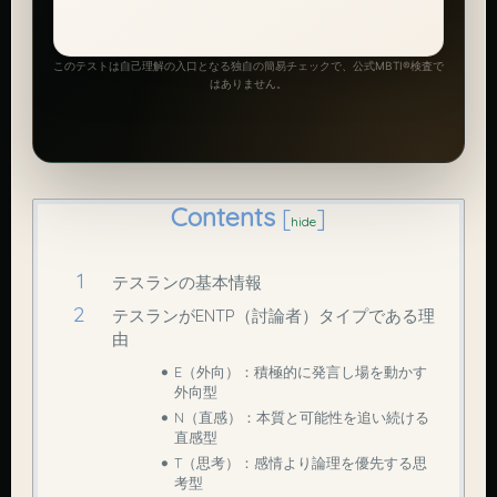
このテストは自己理解の入口となる独自の簡易チェックで、公式MBTI®検査で
はありません。
Contents
[
]
hide
テスランの基本情報
テスランがENTP（討論者）タイプである理
由
E（外向）：積極的に発言し場を動かす
外向型
N（直感）：本質と可能性を追い続ける
直感型
T（思考）：感情より論理を優先する思
考型