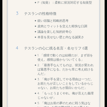
P（知覚）：柔軟に状況対応する知覚型
テスランの性格特徴
鋭い頭脳と戦略的思考
皮肉とウィットを交えた軽快な口調
議論を楽しむ知的好奇心
本音を見せない壁と内なる誠実さ
テスランの心に残る名言・名セリフ 6選
1. 「感情で動くのは結構だが、まず頭を
使え。感情は後からついてくる」
2. 「最善手なんてものは、状況が変われ
ば最悪手になる。だから常に考え続ける
んだ」
3. 「俺が手を貸してやる理由は一つだ。
お前たちが正しいことをしているからじ
ゃない。お前たちが面白いからだ」
4. 「もっとうまくやれ。俺が言えた義理
じゃないが」
5. 「俺はお前の夢のために戦う気はな