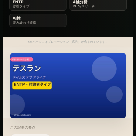
ENTP
4軸分析
診断タイプ
I/E S/N T/F J/P
相性
読み終わり導線
※本ページにはプロモーション（広告）が含まれています。
この記事の要点