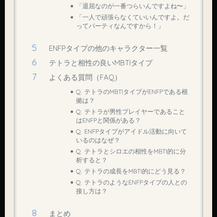
「退屈なのが一番つらいんですよね〜」
「一人で頑張らなくていいんですよ。だ
ってパーティなんですから！」
ENFPタイプの他のキャラクター一覧
テトラと相性の良いMBTIタイプ
よくある質問（FAQ）
Q. テトラのMBTIタイプがENFPである根
拠は？
Q. テトラが男性プレイヤーであること
はENFPと関係がある？
Q. ENFPタイプがアイドル活動に向いて
いるのはなぜ？
Q. テトラとシロエの相性をMBTI的に分
析すると？
Q. テトラの成長をMBTI的にどう見る？
Q. テトラのようなENFPタイプの人との
接し方は？
まとめ