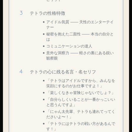
テトラの性格特徴
アイドル気質 ―― 天性のエンターテイ
ナー
秘密を抱えた二面性 ―― 本当の自分と
は
コミュニケーションの達人
意外な洞察力 ―― 軽さの裏にある鋭い
観察眼
テトラの心に残る名言・名セリフ
「テトラはアイドルですから、みんなを
笑顔にするのがお仕事ですよ！」
「楽しくなきゃ冒険じゃないでしょ？」
「自分らしくいることが一番かっこいい
と思うんですよ」
「にゃん太先輩、テトラも連れてってく
ださいよ〜！」
「テトラにはテトラの戦い方があるんで
す！」