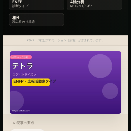
ENFP
4軸分析
診断タイプ
I/E S/N T/F J/P
相性
読み終わり導線
※本ページにはプロモーション（広告）が含まれています。
この記事の要点