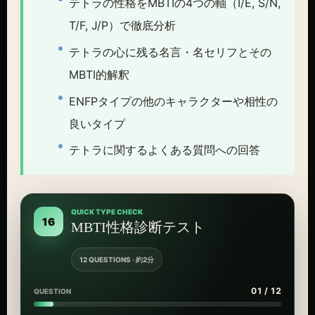
テトラの性格をMBTIの4つの軸（I/E, S/N,
T/F, J/P）で徹底分析
テトラの心に残る名言・名セリフとその
MBTI的解釈
ENFPタイプの他のキャラクターや相性の
良いタイプ
テトラに関するよくある質問への回答
QUICK TYPE CHECK
16
MBTI性格診断テスト
12 QUESTIONS · 約2分
01 / 12
QUESTION