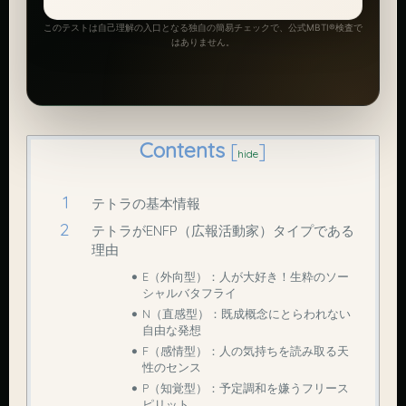
このテストは自己理解の入口となる独自の簡易チェックで、公式MBTI®検査で
はありません。
Contents
[
]
hide
テトラの基本情報
テトラがENFP（広報活動家）タイプである
理由
E（外向型）：人が大好き！生粋のソー
シャルバタフライ
N（直感型）：既成概念にとらわれない
自由な発想
F（感情型）：人の気持ちを読み取る天
性のセンス
P（知覚型）：予定調和を嫌うフリース
ピリット