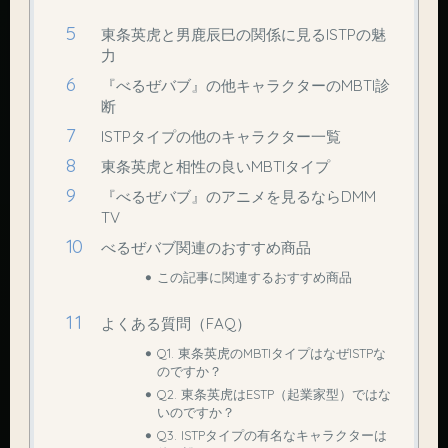
東条英虎と男鹿辰巳の関係に見るISTPの魅
力
『べるぜバブ』の他キャラクターのMBTI診
断
ISTPタイプの他のキャラクター一覧
東条英虎と相性の良いMBTIタイプ
『べるぜバブ』のアニメを見るならDMM
TV
べるぜバブ関連のおすすめ商品
この記事に関連するおすすめ商品
よくある質問（FAQ）
Q1. 東条英虎のMBTIタイプはなぜISTPな
のですか？
Q2. 東条英虎はESTP（起業家型）ではな
いのですか？
Q3. ISTPタイプの有名なキャラクターは