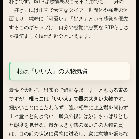
朴さです。ISTPは感情表現こそ不器用でも、自分の
「好き」には正直で素直なタイプ。世間体や強者の体
面より、純粋に「可愛い」「好き」という感覚を優先
するこのギャップは、自分の感覚に忠実なISTPらしさ
が微笑ましく現れた部分といえます。
根は『いい人』の大物気質
豪快で大雑把、出来心で騒動を起こすこともある東条
ですが、
根っこは『いい人』で器の大きい大物
です。
細かいことにこだわらず、強い相手には立場を問わず
正々堂々と向き合い、勝負の後には妙にさっぱりとし
た態度を見せる。器が大きく懐の深いこの大物気質
は、目の前の状況に柔軟に対応し、変に意地を張らな