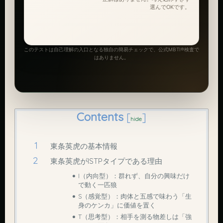
選んでOKです。
このテストは自己理解の入口となる独自の簡易チェックで、公式MBTI®検査で
はありません。
Contents
[
]
hide
東条英虎の基本情報
東条英虎がISTPタイプである理由
I（内向型）：群れず、自分の興味だけ
で動く一匹狼
S（感覚型）：肉体と五感で味わう「生
身のケンカ」に価値を置く
T（思考型）：相手を測る物差しは「強