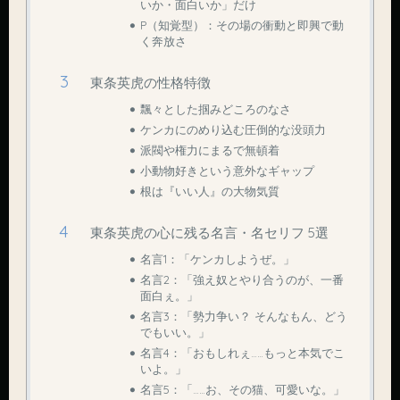
いか・面白いか」だけ
P（知覚型）：その場の衝動と即興で動
く奔放さ
東条英虎の性格特徴
飄々とした掴みどころのなさ
ケンカにのめり込む圧倒的な没頭力
派閥や権力にまるで無頓着
小動物好きという意外なギャップ
根は『いい人』の大物気質
東条英虎の心に残る名言・名セリフ 5選
名言1：「ケンカしようぜ。」
名言2：「強え奴とやり合うのが、一番
面白ぇ。」
名言3：「勢力争い？ そんなもん、どう
でもいい。」
名言4：「おもしれぇ……もっと本気でこ
いよ。」
名言5：「……お、その猫、可愛いな。」