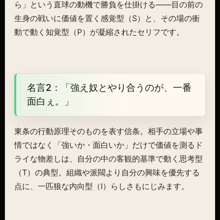
ら」という直球の動機で勝負を仕掛ける——目の前の
生身の戦いに価値を置く感覚型（S）と、その場の衝
動で動く知覚型（P）が凝縮されたセリフです。
名言2：「強え奴とやり合うのが、一番
面白ぇ。」
東条の行動原理そのものを表す信条。相手の立場や事
情ではなく「強いか・面白いか」だけで価値を測るド
ライな物差しは、自分の中の客観的基準で動く思考型
（T）の典型。組織や派閥より自分の興味を優先する
点に、一匹狼な内向型（I）らしさもにじみます。