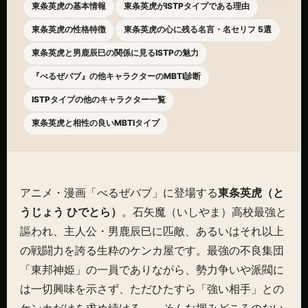
東条英虎の基本情報
東条英虎がISTPタイプである理由
東条英虎の性格特徴
東条英虎の心に残る名言・名セリフ 5選
東条英虎と男鹿辰巳の関係に見るISTPの魅力
『べるぜバブ』の他キャラクターのMBTI診断
ISTPタイプの他のキャラクター一覧
東条英虎と相性の良いMBTIタイプ
アニメ・漫画「べるぜバブ」に登場する
東条英虎（と
うじょう ひでとら）
。石矢魔（いしやま）高校最強と
謳われ、主人公・男鹿辰巳に匹敵、あるいはそれ以上
の戦闘力を誇る生粋のケンカ屋です。最強の不良集団
「東邦神姫」の一員でありながら、勢力争いや派閥に
は一切興味を示さず、ただひたすら「強い相手」との
ケンカだけを求め続ける——そんな掴みどころのない