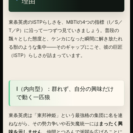
理由
東条英虎のISTPらしさを、MBTIの4つの指標（I／S／
T／P）に沿って一つずつ見ていきましょう。普段の
飄々とした態度と、ケンカになった瞬間に解き放たれ
る獣のような集中——そのギャップにこそ、彼の巨匠
（ISTP）らしさが詰まっています。
I（内向型）：群れず、自分の興味だけ
で動く一匹狼
東条英虎は「東邦神姫」という最強格の集団に名を連
ねながら、その勢力争いや石矢魔統一には
まったく興
味を示しません
。仲間とつるんで派閥を広げることに