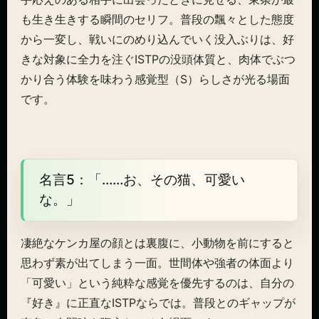
も生き生きする瞬間のセリフ。普段の飄々とした態度
から一変し、戦いにのめり込んでいく没入ぶりは、好
きな対象に全力を注ぐISTPの没頭体質と、肉体でぶつ
かり合う体験を味わう感覚型（S）らしさが光る場面
です。
名言5：「……お、その猫、可愛い
な。」
凄絶なケンカ屋の顔とは裏腹に、小動物を前にすると
思わず素が出てしまう一面。世間体や強者の体面より
「可愛い」という純粋な感覚を優先するのは、自分の
『好き』に正直なISTPならでは。普段とのギャップが