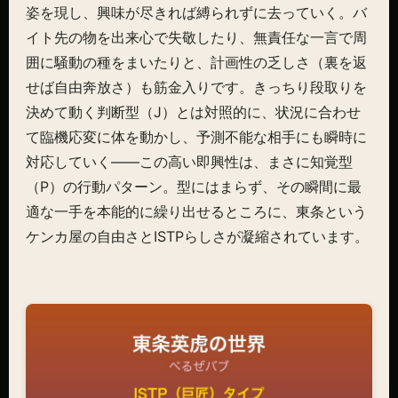
姿を現し、興味が尽きれば縛られずに去っていく。バ
イト先の物を出来心で失敬したり、無責任な一言で周
囲に騒動の種をまいたりと、計画性の乏しさ（裏を返
せば自由奔放さ）も筋金入りです。きっちり段取りを
決めて動く判断型（J）とは対照的に、状況に合わせ
て臨機応変に体を動かし、予測不能な相手にも瞬時に
対応していく——この高い即興性は、まさに知覚型
（P）の行動パターン。型にはまらず、その瞬間に最
適な一手を本能的に繰り出せるところに、東条という
ケンカ屋の自由さとISTPらしさが凝縮されています。