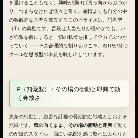
を避けることもなく、興味が湧けば真っ向からぶつか
り、つまらなければ淡々と引く。感情よりも自分の中
の客観的な基準を優先するこのドライさは、思考型
（T）の典型です。普段は人当たりが穏やかでも、い
ざ強敵を前にすると一切の私情を排して全力でぶつか
っていく——その合理的な割り切りこそ、ISTPが持つ
クールな思考型の本質を映し出しています。
P（知覚型）：その場の衝動と即興で動
く奔放さ
東条の行動は、緻密な計画や長期的な戦略とはおよそ
無縁です。
気の向くまま、その場の衝動と即興
で動く
のが彼のスタイル。面白い気配を感じ取ればふらりと