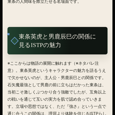
東条の人間味を際立たせる名場面です。
東条英虎と男鹿辰巳の関係に
見るISTPの魅力
※ここからは物語の展開に触れます（※ネタバレ注
意）。東条英虎というキャラクターの魅力を語るうえ
で欠かせないのが、主人公・男鹿辰巳との関係です。
石矢魔最強として男鹿の前に立ちはだかった東条は、
当初こそ激しくぶつかり合う強敵でしたが、互角以上
の戦いを通じて互いの実力を肌で認め合っていきま
す。立場や思想ではなく、ただ『強さ』という一点で
通じ合うこの関係は、理屈より体験を信じるISTPらし