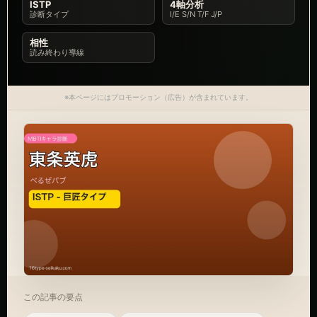
ISTP
4軸分析
診断タイプ
I/E S/N T/F J/P
相性
読み終わり導線
※本ページにはプロモーション（広告）が含まれています。
この記事の要点