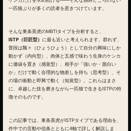
一匹狼ぶりが多くの読者を惹きつけています。
そんな東条英虎のMBTIタイプを分析すると、
ISTP（巨匠型）
に最も近いと考えられます。群れず、
普段は飄々（ひょうひょう）として自分の興味にしか
動かず（内向型）、肉体と五感で味わう生身のケンカ
に価値を置き（感覚型）、相手が「強いか・面白い
か」だけで動く合理的な物差しを持ち（思考型）、そ
の場の衝動と即興で動く（知覚型）。これらはまさ
に、卓越した技を磨きながら一匹狼で生きるISTPの特
徴そのものです。
この記事では、東条英虎がISTPタイプである理由を、
作中での言動や信条とともに4軸で詳しく解説しま