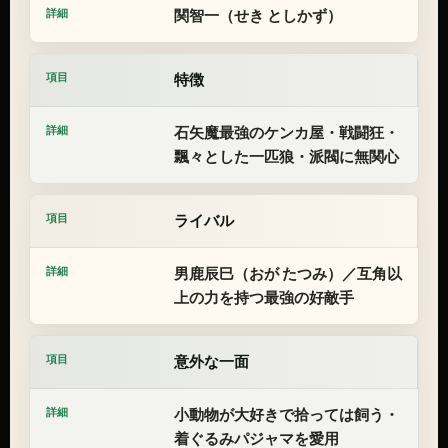
関智一（せき としかず）
特徴
石矢魔最強のケンカ屋・戦闘狂・
飄々とした一匹狼・派閥に無関心
ライバル
男鹿辰巳（おが たつみ）／互角以
上の力を持つ最強の好敵手
意外な一面
小動物が大好きで拾っては飼う・
着ぐるみパジャマを愛用