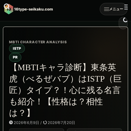
16
16type-seikaku.com
メニュー
ISTP
PR
【MBTIキャラ診断】東条英
虎（べるぜバブ）はISTP（巨
匠）タイプ？！心に残る名言
も紹介！【性格は？相性
は？】
2026年6月9日
/
2026年7月20日