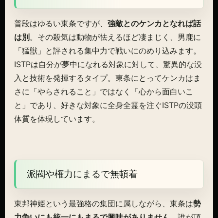
普段はゆるい東条ですが、
強敵とのケンカとなれば話
は別
。その殺気は動物が怯えるほど凄まじく、男鹿に
「猛獣」と評される集中力で戦いにのめり込みます。
ISTPは自分が夢中になれる対象に対して、驚異的な没
入と技術を発揮するタイプ。東条にとってケンカはま
さに「やらされること」ではなく「心から面白いこ
と」であり、好きな対象に全身全霊を注ぐISTPの没頭
体質を体現しています。
派閥や権力にまるで無頓着
東邦神姫という最強格の集団に属しながら、東条は
勢
力争いにも統一にもまるで興味がありません
。誰が頂