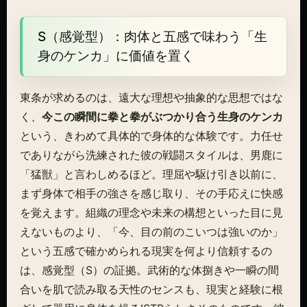
S（感覚型）：肉体と五感で味わう「生
身のケンカ」に価値を置く
東条が求めるのは、遠大な理想や抽象的な思想ではな
く、
今この瞬間に拳と拳がぶつかり合う生身のケンカ
という、きわめて具体的で身体的な体験です。力任せ
でありながら洗練された彼の戦闘スタイルは、男鹿に
「猛獣」と言わしめるほど。理屈や駆け引き以前に、
まず身体で相手の強さを感じ取り、その手応えに快感
を覚えます。組織の理念や未来の構想といった目に見
えないものより、「今、目の前のこいつは強いのか」
という五感で確かめられる現実を何より信頼するの
は、感覚型（S）の証拠。武術的な体捌きや一瞬の間
合いを肌で読み取る天性のセンスも、現実と経験に根