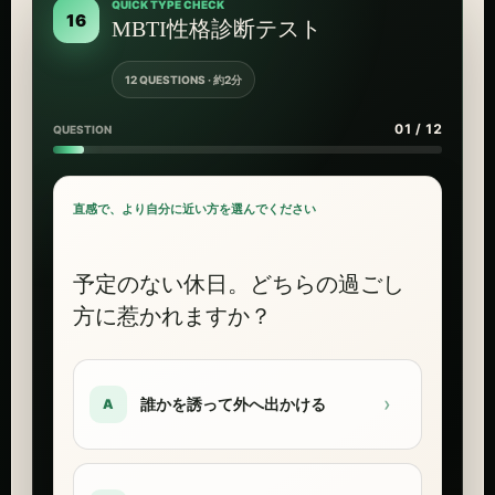
QUICK TYPE CHECK
16
MBTI性格診断テスト
12 QUESTIONS · 約2分
01 / 12
QUESTION
直感で、より自分に近い方を選んでください
予定のない休日。どちらの過ごし
方に惹かれますか？
›
誰かを誘って外へ出かける
A