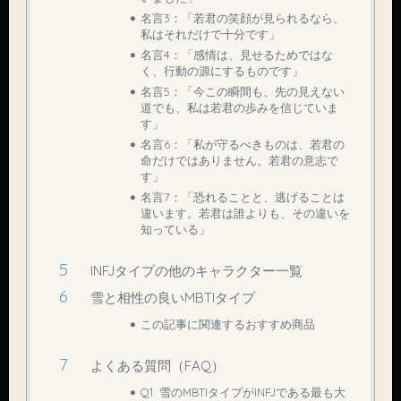
名言3：「若君の笑顔が見られるなら、
私はそれだけで十分です」
名言4：「感情は、見せるためではな
く、行動の源にするものです」
名言5：「今この瞬間も、先の見えない
道でも、私は若君の歩みを信じていま
す」
名言6：「私が守るべきものは、若君の
命だけではありません。若君の意志で
す」
名言7：「恐れることと、逃げることは
違います。若君は誰よりも、その違いを
知っている」
INFJタイプの他のキャラクター一覧
雪と相性の良いMBTIタイプ
この記事に関連するおすすめ商品
よくある質問（FAQ）
Q1. 雪のMBTIタイプがINFJである最も大