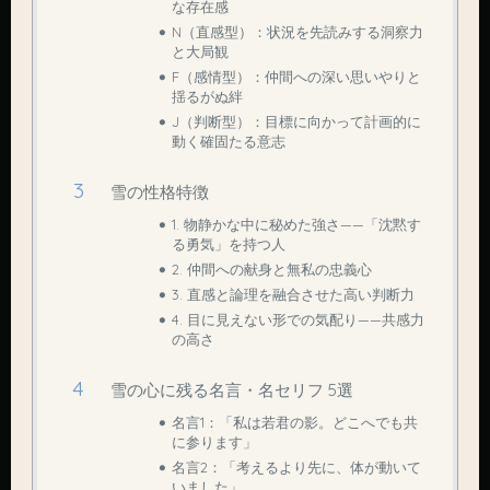
な存在感
N（直感型）：状況を先読みする洞察力
と大局観
F（感情型）：仲間への深い思いやりと
揺るがぬ絆
J（判断型）：目標に向かって計画的に
動く確固たる意志
雪の性格特徴
1. 物静かな中に秘めた強さ——「沈黙す
る勇気」を持つ人
2. 仲間への献身と無私の忠義心
3. 直感と論理を融合させた高い判断力
4. 目に見えない形での気配り——共感力
の高さ
雪の心に残る名言・名セリフ 5選
名言1：「私は若君の影。どこへでも共
に参ります」
名言2：「考えるより先に、体が動いて
いました」