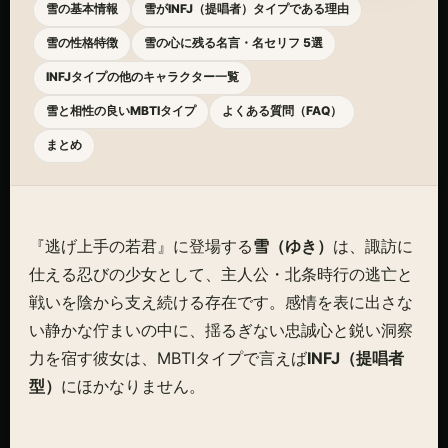
雪の基本情報
雪がINFJ（提唱者）タイプである理由
雪の性格特徴
雪の心に残る名言・名セリフ 5選
INFJタイプの他のキャラクター一覧
雪と相性の良いMBTIタイプ
よくある質問（FAQ）
まとめ
『逃げ上手の若君』に登場する
雪（ゆき）
は、諏訪に
仕える忍びの少女として、主人公・北条時行の逃亡と
戦いを陰から支え続ける存在です。感情を表に出さな
い静かな佇まいの中に、揺るぎない忠誠心と鋭い洞察
力を宿す彼女は、MBTIタイプで言えば
INFJ（提唱者
型）
にほかなりません。