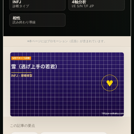
INFJ
4軸分析
診断タイプ
I/E S/N T/F J/P
相性
読み終わり導線
※本ページにはプロモーション（広告）が含まれています。
この記事の要点