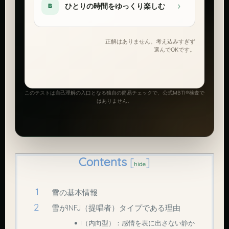
›
ひとりの時間をゆっくり楽しむ
B
正解はありません。考え込みすぎず
選んでOKです。
このテストは自己理解の入口となる独自の簡易チェックで、公式MBTI®検査で
はありません。
Contents
[
]
hide
雪の基本情報
雪がINFJ（提唱者）タイプである理由
I（内向型）：感情を表に出さない静か