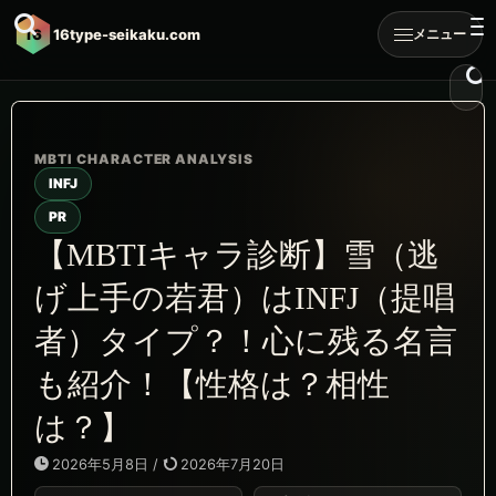
16
16type-seikaku.com
メニュー
INFJ
PR
【MBTIキャラ診断】雪（逃
げ上手の若君）はINFJ（提唱
者）タイプ？！心に残る名言
も紹介！【性格は？相性
は？】
2026年5月8日
/
2026年7月20日