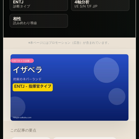
ENTJ
4軸分析
診断タイプ
I/E S/N T/F J/P
相性
読み終わり導線
※本ページにはプロモーション（広告）が含まれています。
この記事の要点