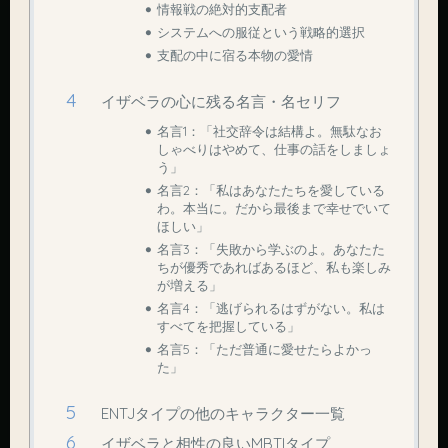
情報戦の絶対的支配者
システムへの服従という戦略的選択
支配の中に宿る本物の愛情
イザベラの心に残る名言・名セリフ
名言1：「社交辞令は結構よ。無駄なお
しゃべりはやめて、仕事の話をしましょ
う」
名言2：「私はあなたたちを愛している
わ。本当に。だから最後まで幸せでいて
ほしい」
名言3：「失敗から学ぶのよ。あなたた
ちが優秀であればあるほど、私も楽しみ
が増える」
名言4：「逃げられるはずがない。私は
すべてを把握している」
名言5：「ただ普通に愛せたらよかっ
た」
ENTJタイプの他のキャラクター一覧
イザベラと相性の良いMBTIタイプ