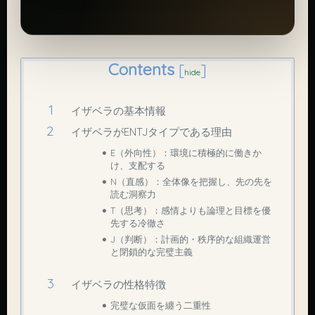
Contents
[
]
hide
イザベラの基本情報
イザベラがENTJタイプである理由
E（外向性）：環境に積極的に働きか
け、支配する
N（直感）：全体像を把握し、先の先を
読む洞察力
T（思考）：感情よりも論理と目標を優
先する冷徹さ
J（判断）：計画的・秩序的な組織運営
と閉鎖的な完璧主義
イザベラの性格特徴
完璧な仮面を纏う二重性