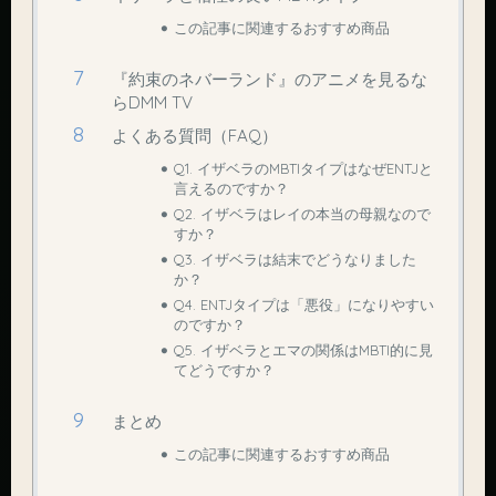
この記事に関連するおすすめ商品
『約束のネバーランド』のアニメを見るな
らDMM TV
よくある質問（FAQ）
Q1. イザベラのMBTIタイプはなぜENTJと
言えるのですか？
Q2. イザベラはレイの本当の母親なので
すか？
Q3. イザベラは結末でどうなりました
か？
Q4. ENTJタイプは「悪役」になりやすい
のですか？
Q5. イザベラとエマの関係はMBTI的に見
てどうですか？
まとめ
この記事に関連するおすすめ商品