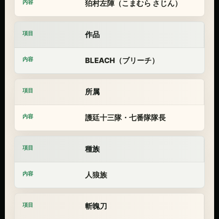
狛村左陣（こまむら さじん）
作品
BLEACH（ブリーチ）
所属
護廷十三隊・七番隊隊長
種族
人狼族
斬魄刀