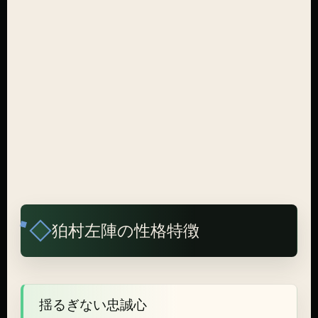
狛村左陣の性格特徴
揺るぎない忠誠心