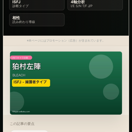
ISFJ
4軸分析
診断タイプ
I/E S/N T/F J/P
相性
読み終わり導線
※本ページにはプロモーション（広告）が含まれています。
この記事の要点