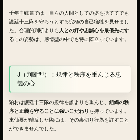
千年血戦篇では、自らの人間としての姿を捨ててでも
護廷十三隊を守ろうとする究極の自己犠牲を見せまし
た。合理的判断よりも
人との絆や忠誠心を最優先にす
る
この姿勢は、感情型の中でも特に際立っています。
J（判断型）：規律と秩序を重んじる忠
義の心
狛村は護廷十三隊の規律を誰よりも重んじ、
組織の秩
序と正義を守ることに強いこだわり
を持っています。
東仙要が離反した際には、その裏切り行為を許すこと
ができませんでした。