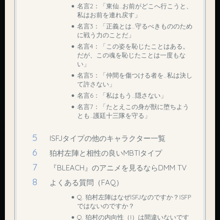
名言2：「東仙…お前がどこへ行こうと、
私はお前を連れ戻す」
名言3：「正義とは…守るべきもののため
に戦う力のことだ」
名言4：「この姿を恥じたことはある。
だが、この魂を恥じたことは一度もな
い」
名言5：「仲間を傷つける者を…私は決し
て許さない」
名言6：「私はもう…隠さない」
名言7：「たとえこの身が獣に堕ちよう
とも…護廷十三隊を守る」
ISFJタイプの他のキャラクター一覧
狛村左陣と相性の良いMBTIタイプ
『BLEACH』のアニメを見るならDMM TV
よくある質問（FAQ）
Q. 狛村左陣はなぜISFJなのですか？ISFP
ではないのですか？
Q. 狛村の内向性（I）は間違いないです