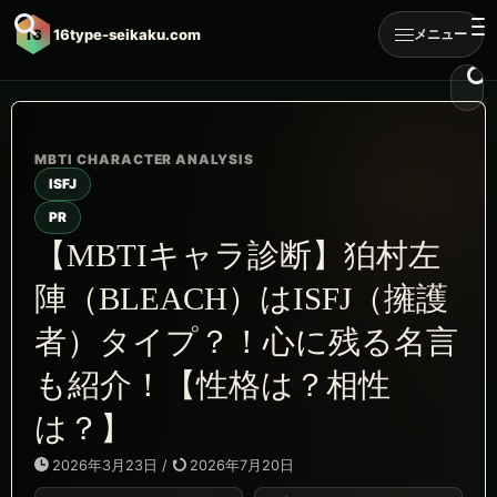
16
16type-seikaku.com
メニュー
ISFJ
PR
【MBTIキャラ診断】狛村左
陣（BLEACH）はISFJ（擁護
者）タイプ？！心に残る名言
も紹介！【性格は？相性
は？】
2026年3月23日
/
2026年7月20日