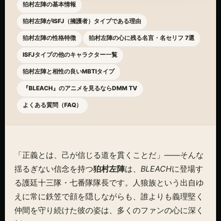
狛村左陣の基本情報
狛村左陣がISFJ（擁護者）タイプである理由
狛村左陣の性格特徴
狛村左陣の心に残る名言・名セリフ 7選
ISFJタイプの他のキャラクター一覧
狛村左陣と相性の良いMBTIタイプ
『BLEACH』のアニメを見るならDMM TV
よくある質問（FAQ）
「正義とは、己が信じる道を貫くことだ」――そんな
揺るぎない信念を持つ
狛村左陣
は、
BLEACH
に登場す
る護廷十三隊・七番隊隊長です。人狼族という出自ゆ
えに常に鉄笠で顔を隠しながらも、誰よりも義理堅く
仲間を守り続けた彼の姿は、多くのファンの心に深く