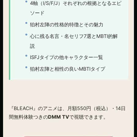
4軸（I/S/F/J）それぞれの根拠となるエピ
ソード
狛村左陣の性格的特徴とその魅力
心に残る名言・名セリフ7選とMBTI的解
説
ISFJタイプの他キャラクター一覧
狛村左陣と相性の良いMBTIタイプ
『BLEACH』のアニメは、月額550円（税込）・14日
間無料体験つきの
DMM TV
で視聴できます。