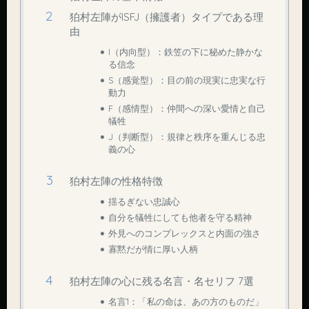
狛村左陣がISFJ（擁護者）タイプである理
由
I（内向型）：鉄笠の下に秘めた静かな
る信念
S（感覚型）：目の前の現実に忠実な行
動力
F（感情型）：仲間への深い愛情と自己
犠牲
J（判断型）：規律と秩序を重んじる忠
義の心
狛村左陣の性格特徴
揺るぎない忠誠心
自分を犠牲にしても他者を守る精神
外見へのコンプレックスと内面の強さ
寡黙だが情に厚い人柄
狛村左陣の心に残る名言・名セリフ 7選
名言1：「私の命は、あの方のものだ」