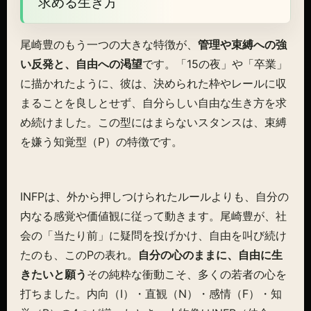
求める生き方
尾崎豊のもう一つの大きな特徴が、
管理や束縛への強
い反発と、自由への渇望
です。「15の夜」や「卒業」
に描かれたように、彼は、決められた枠やレールに収
まることを良しとせず、自分らしい自由な生き方を求
め続けました。この型にはまらないスタンスは、束縛
を嫌う知覚型（P）の特徴です。
INFPは、外から押しつけられたルールよりも、自分の
内なる感覚や価値観に従って動きます。尾崎豊が、社
会の「当たり前」に疑問を投げかけ、自由を叫び続け
たのも、このPの表れ。
自分の心のままに、自由に生
きたいと願う
その純粋な衝動こそ、多くの若者の心を
打ちました。内向（I）・直観（N）・感情（F）・知