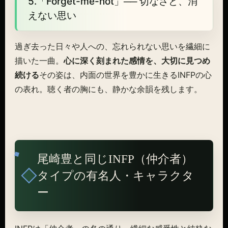
5.「Forget-me-not」── 切なさと、消
えない思い
過ぎ去った日々や人への、忘れられない思いを繊細に
描いた一曲。
心に深く刻まれた感情を、大切に見つめ
続ける
その姿は、内面の世界を豊かに生きるINFPの心
の表れ。聴く者の胸にも、静かな余韻を残します。
尾崎豊と同じINFP（仲介者）
タイプの有名人・キャラクタ
ー