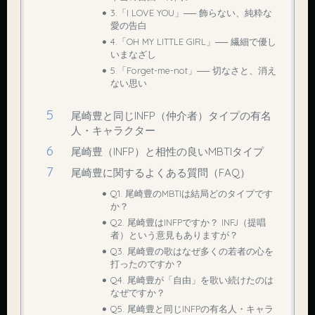
3.「I LOVE YOU」── 飾らない、純粋な
愛の告白
4.「OH MY LITTLE GIRL」── 繊細で優し
いまなざし
5.「Forget-me-not」── 切なさと、消え
ない思い
尾崎豊と同じINFP（仲介者）タイプの有名
人・キャラクター
尾崎豊（INFP）と相性の良いMBTIタイプ
尾崎豊に関するよくある質問（FAQ）
Q1. 尾崎豊のMBTIは結局どのタイプです
か？
Q2. 尾崎豊はINFPですか？ INFJ（提唱
者）という意見もありますが？
Q3. 尾崎豊の歌はなぜ多くの若者の心を
打ったのですか？
Q4. 尾崎豊が「自由」を歌い続けたのは
なぜですか？
Q5. 尾崎豊と同じINFPの有名人・キャラ