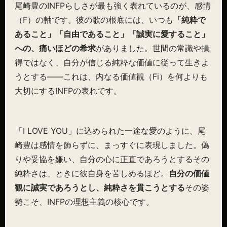
尾崎豊のINFPらしさが最も強く表れているのが、感情
（F）の軸です。彼の歌の根底には、いつも
「純粋で
あること」「自由であること」「誠実に愛すること」
への、痛いほどの希求
がありました。世間の常識や損
得ではなく、自分が信じる純粋な価値に従って生きよ
うとする——これは、内なる価値観（Fi）を何よりも
大切にするINFPの表れです。
「I LOVE YOU」に込められた一途な愛のように、尾
崎豊は感情を飾らずに、まっすぐに表現しました。偽
りや妥協を嫌い、自分の心に正直であろうとするその
純粋さは、ときに彼自身を苦しめるほど。
自分の価値
観に誠実であろうとし、純粋さを貫こうとする
その姿
勢こそ、INFPの理想主義の核心です。