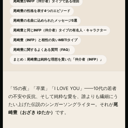
尾崎豊がINFP（仲介者）タイプである理由
尾崎豊の性格を表す4つのエピソード
尾崎豊の名曲に込められたメッセージ5選
尾崎豊と同じINFP（仲介者）タイプの有名人・キャラクター
尾崎豊（INFP）と相性の良いMBTIタイプ
尾崎豊に関するよくある質問（FAQ）
まとめ：尾崎豊は純粋な理想を貫いた「仲介者（INFP）」
「15の夜」「卒業」「I LOVE YOU」——10代の若者
の不安や反抗、そして純粋な愛を、誰よりも繊細にう
たい上げた伝説のシンガーソングライター。それが
尾
崎豊（おざき ゆたか）
です。