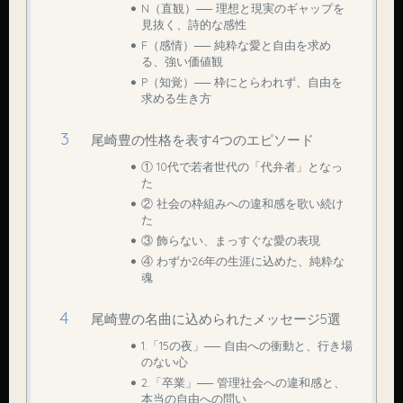
N（直観）── 理想と現実のギャップを
見抜く、詩的な感性
F（感情）── 純粋な愛と自由を求め
る、強い価値観
P（知覚）── 枠にとらわれず、自由を
求める生き方
尾崎豊の性格を表す4つのエピソード
① 10代で若者世代の「代弁者」となっ
た
② 社会の枠組みへの違和感を歌い続け
た
③ 飾らない、まっすぐな愛の表現
④ わずか26年の生涯に込めた、純粋な
魂
尾崎豊の名曲に込められたメッセージ5選
1.「15の夜」── 自由への衝動と、行き場
のない心
2.「卒業」── 管理社会への違和感と、
本当の自由への問い