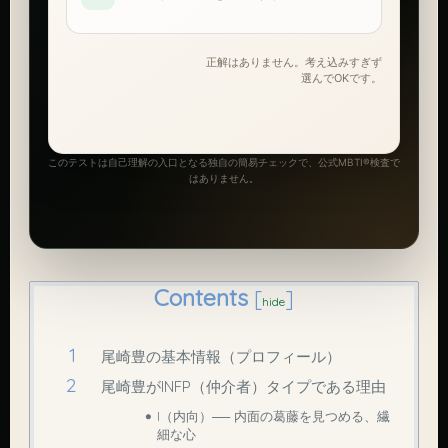
正解はありません。考え込みすぎず
選んでOKです。
このテストは自己理解の入口となる独自の簡易チェックで、公式MBTI®検査で
はありません。
Contents
[
]
hide
尾崎豊の基本情報（プロフィール）
尾崎豊がINFP（仲介者）タイプである理由
I（内向）── 内面の葛藤を見つめる、繊
細な心