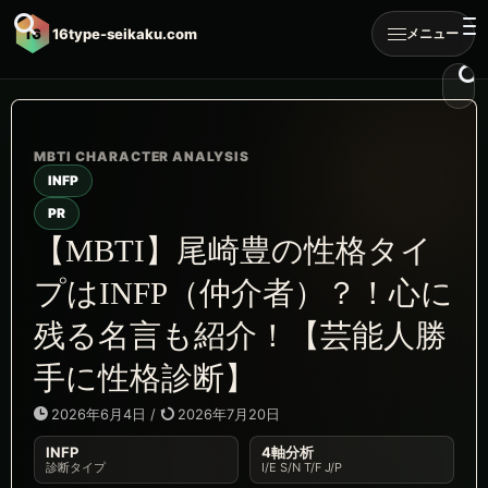
16
16type-seikaku.com
メニュー
INFP
PR
【MBTI】尾崎豊の性格タイ
プはINFP（仲介者）？！心に
残る名言も紹介！【芸能人勝
手に性格診断】
2026年6月4日
/
2026年7月20日
INFP
4軸分析
診断タイプ
I/E S/N T/F J/P