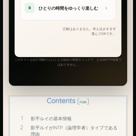
›
ひとりの時間をゆっくり楽しむ
B
正解はありません。考え込みすぎず
選んでOKです。
このテストは自己理解の入口となる独自の簡易チェックで、公式MBTI®検査で
はありません。
Contents
[
]
hide
影平ルイの基本情報
影平ルイがINTP（論理学者）タイプである
理由