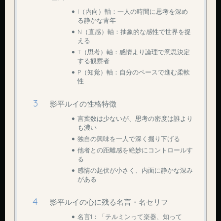
I（内向）軸：一人の時間に思考を深め
る静かな青年
N（直感）軸：抽象的な感性で世界を捉
える
T（思考）軸：感情より論理で意思決定
する観察者
P（知覚）軸：自分のペースで進む柔軟
性
影平ルイの性格特徴
言葉数は少ないが、思考の密度は誰より
も濃い
独自の興味を一人で深く掘り下げる
他者との距離感を絶妙にコントロールす
る
感情の起伏が小さく、内面に静かな深み
がある
影平ルイの心に残る名言・名セリフ
名言1：「テルミンって楽器、知って