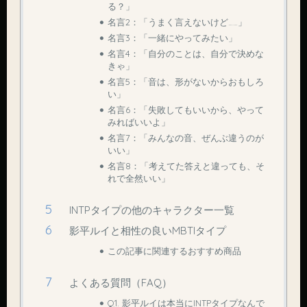
る？」
名言2：「うまく言えないけど……」
名言3：「一緒にやってみたい」
名言4：「自分のことは、自分で決めな
きゃ」
名言5：「音は、形がないからおもしろ
い」
名言6：「失敗してもいいから、やって
みればいいよ」
名言7：「みんなの音、ぜんぶ違うのが
いい」
名言8：「考えてた答えと違っても、そ
れで全然いい」
INTPタイプの他のキャラクター一覧
影平ルイと相性の良いMBTIタイプ
この記事に関連するおすすめ商品
よくある質問（FAQ）
Q1. 影平ルイは本当にINTPタイプなんで