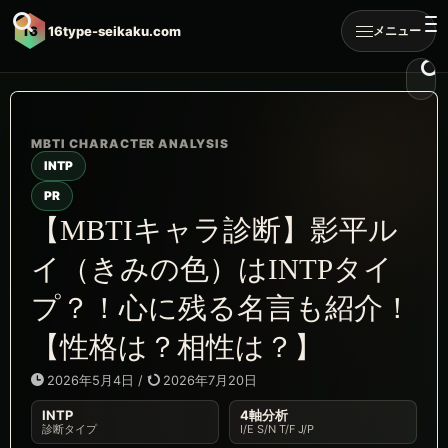
16
16type-seikaku.com
メニュー
INTP
PR
【MBTIキャラ診断】影平ル
イ（きみの色）はINTPタイ
プ？！心に残る名言も紹介！
【性格は？相性は？】
2026年5月4日
/
2026年7月20日
INTP
4軸分析
診断タイプ
I/E S/N T/F J/P