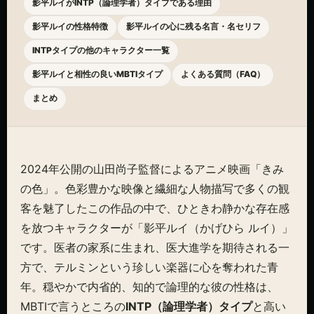
影平ルイがINTP（論理学者）タイプである理由
影平ルイの性格特徴
影平ルイの心に残る名言・名セリフ
INTPタイプの他のキャラクター一覧
影平ルイと相性の良いMBTIタイプ
よくある質問（FAQ）
まとめ
2024年公開の山田尚子監督によるアニメ映画「きみ
の色」。色彩豊かな映像と繊細な人物描写で多くの観
客を魅了したこの作品の中で、ひときわ静かな存在感
を放つキャラクターが「影平ルイ（かげひら ルイ）」
です。医者の家系に生まれ、医大進学を期待される一
方で、テルミンという珍しい楽器に心を奪われた青
年。穏やかで内省的、知的で論理的な彼の性格は、
MBTIで言うところの
INTP（論理学者）タイプ
と高い