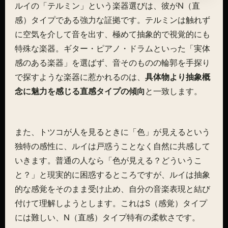
ルイの「テルミン」という楽器選びは、彼がN（直
感）タイプである強力な証拠です。テルミンは触れず
に空気を介して音を出す、極めて抽象的で視覚的にも
特殊な楽器。ギター・ピアノ・ドラムといった「実体
感のある楽器」を選ばず、音そのものの輪郭を手探り
で探すような楽器に惹かれるのは、
具体物より抽象概
念に魅力を感じる直感タイプの傾向
と一致します。
また、トツコが人を見るときに「色」が見えるという
独特の感性に、ルイは戸惑うことなく自然に共感して
いきます。普通の人なら「色が見える？どういうこ
と？」と現実的に困惑するところですが、ルイは抽象
的な感覚をそのまま受け止め、自分の音楽表現と結び
付けて理解しようとします。これはS（感覚）タイプ
には難しい、N（直感）タイプ特有の柔軟さです。