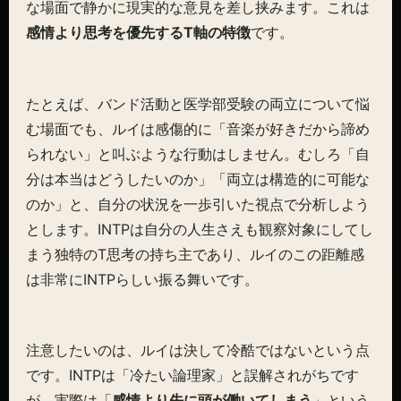
な場面で静かに現実的な意見を差し挟みます。これは
感情より思考を優先するT軸の特徴
です。
たとえば、バンド活動と医学部受験の両立について悩
む場面でも、ルイは感傷的に「音楽が好きだから諦め
られない」と叫ぶような行動はしません。むしろ「自
分は本当はどうしたいのか」「両立は構造的に可能な
のか」と、自分の状況を一歩引いた視点で分析しよう
とします。INTPは自分の人生さえも観察対象にしてし
まう独特のT思考の持ち主であり、ルイのこの距離感
は非常にINTPらしい振る舞いです。
注意したいのは、ルイは決して冷酷ではないという点
です。INTPは「冷たい論理家」と誤解されがちです
が、実際は「
感情より先に頭が働いてしまう
」という