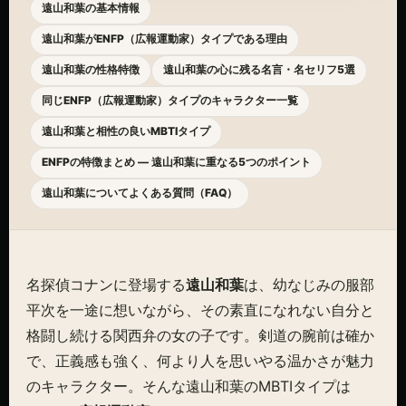
遠山和葉の基本情報
遠山和葉がENFP（広報運動家）タイプである理由
遠山和葉の性格特徴
遠山和葉の心に残る名言・名セリフ5選
同じENFP（広報運動家）タイプのキャラクター一覧
遠山和葉と相性の良いMBTIタイプ
ENFPの特徴まとめ — 遠山和葉に重なる5つのポイント
遠山和葉についてよくある質問（FAQ）
名探偵コナンに登場する
遠山和葉
は、幼なじみの服部
平次を一途に想いながら、その素直になれない自分と
格闘し続ける関西弁の女の子です。剣道の腕前は確か
で、正義感も強く、何より人を思いやる温かさが魅力
のキャラクター。そんな遠山和葉のMBTIタイプは