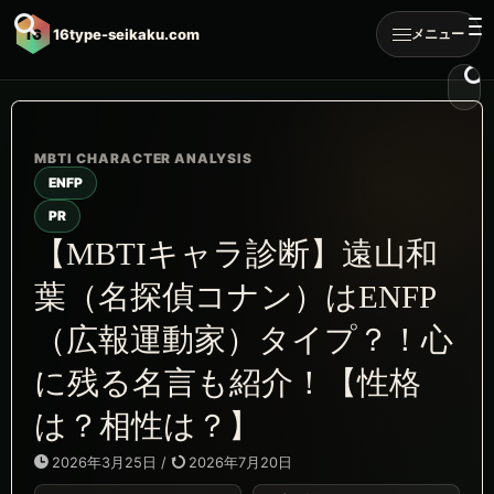
16
16type-seikaku.com
メニュー
ENFP
PR
【MBTIキャラ診断】遠山和
葉（名探偵コナン）はENFP
（広報運動家）タイプ？！心
に残る名言も紹介！【性格
は？相性は？】
2026年3月25日
/
2026年7月20日