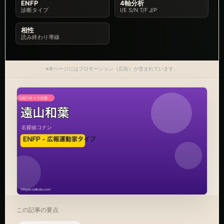
ENFP
4軸分析
診断タイプ
I/E S/N T/F J/P
相性
読み終わり導線
※本ページにはプロモーション（広告）が含まれています。
この記事の要点