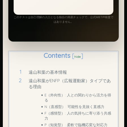
このテストは自己理解の入口となる独自の簡易チェックで、公式MBTI®検査で
はありません。
Contents
[
]
hide
遠山和葉の基本情報
遠山和葉がENFP（広報運動家）タイプであ
る理由
E（外向性）: 人との関わりから活力を得
る
N（直感型）: 可能性を見抜く直感力
F（感情型）: 人の気持ちに寄り添う共感
力
P（知覚型）: 柔軟で臨機応変な対応力