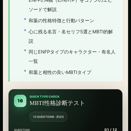
ENFPの4軸（E/N/F/P）をコナンのエピ
ソードで解説
和葉の性格特徴と行動パターン
心に残る名言・名セリフ5選とMBTI的解
説
同じENFPタイプのキャラクター・有名人
一覧
和葉と相性の良いMBTIタイプ
QUICK TYPE CHECK
16
MBTI性格診断テスト
12 QUESTIONS · 約2分
01 / 12
QUESTION