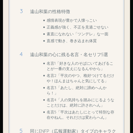
遠山和葉の性格特徴
感情表現が豊かで人懐っこい
正義感が強く、不正を見過ごせない
素直になれない「ツンデレ」な一面
直感で動き、巻き込まれ体質
遠山和葉の心に残る名言・名セリフ5選
名言1「好きな人のそばにいてあげるこ
とが一番の支えになるんやから」
名言2「平次のやつ、格好つけてるだけ
や！ほんまはちゃんと気にしてる」
名言3「あたし、絶対に諦めへんか
ら！」
名言4「人の気持ちを踏みにじるような
ことだけは、絶対に許されへん」
名言5「平次はあたしにとって特別な存
在やねん。それだけは変わらへん」
同じENFP（広報運動家）タイプのキャラク