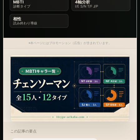
MBTI
4軸分析
診断タイプ
I/E S/N T/F J/P
相性
読み終わり導線
※本ページにはプロモーション（広告）が含まれています。
この記事の要点